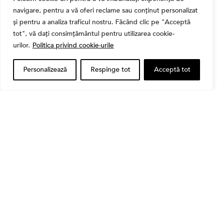
navigare, pentru a vă oferi reclame sau conținut personalizat
și pentru a analiza traficul nostru. Făcând clic pe "Acceptă
tot", vă dați consimțământul pentru utilizarea cookie-
,
Banii tăi
Educatie financiara
urilor.
Politica privind cookie-urile
Ghidul complet al taxelor pe investiții în România
(2026): Dividende, câștig de capital, dobânzi și
CASS
Personalizează
Respinge tot
Acceptă tot
Bursa
Cum a evoluat sectorul bancar listat la BVB? BT și