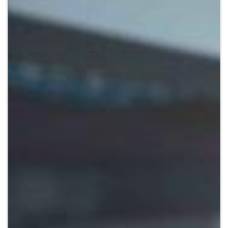
Crypto
Sustainability
Digital payments
BROKERI
TERMENUL ZILEI