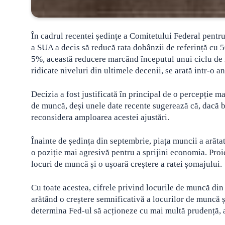
În cadrul recentei ședințe a Comitetului Federal pentru
a SUA a decis să reducă rata dobânzii de referință cu 5
5%, această reducere marcând începutul unui ciclu de 
ridicate niveluri din ultimele decenii
, se arată intr-o a
Decizia a fost justificată în principal de o percepție ma
de muncă, deși unele date recente sugerează că, dacă ban
reconsidera amploarea acestei ajustări.
Înainte de ședința din septembrie, piața muncii a arăt
o poziție mai agresivă pentru a sprijini economia. Proie
locuri de muncă și o ușoară creștere a ratei șomajului.
Cu toate acestea, cifrele privind locurile de muncă din 
arătând o creștere semnificativă a locurilor de muncă și
determina Fed-ul să acționeze cu mai multă prudență, a