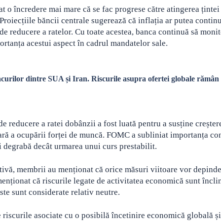
at o încredere mai mare că se fac progrese către atingerea țintei
Proiecțiile băncii centrale sugerează că inflația ar putea contin
u de reducere a ratelor. Cu toate acestea, banca continuă să moni
rtanța acestui aspect în cadrul mandatelor sale.
curilor dintre SUA și Iran. Riscurile asupra ofertei globale rămân
e reducere a ratei dobânzii a fost luată pentru a susține creșter
ară a ocupării forței de muncă. FOMC a subliniat importanța con
ai degrabă decât urmarea unui curs prestabilit.
rictivă, membrii au menționat că orice măsuri viitoare vor depind
menționat că riscurile legate de activitatea economică sunt încli
iste sunt considerate relativ neutre.
de riscurile asociate cu o posibilă încetinire economică globală și