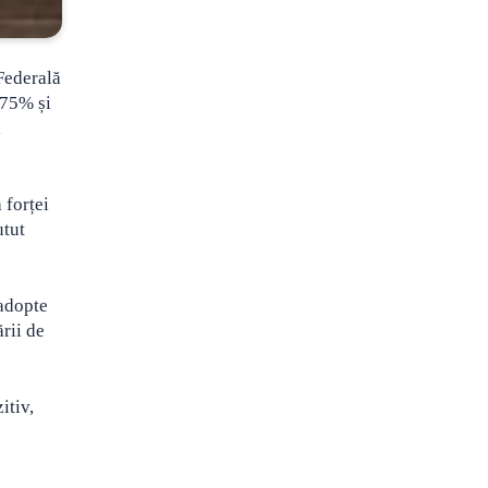
Federală
,75% și
i
 forței
utut
 adopte
ării de
itiv,