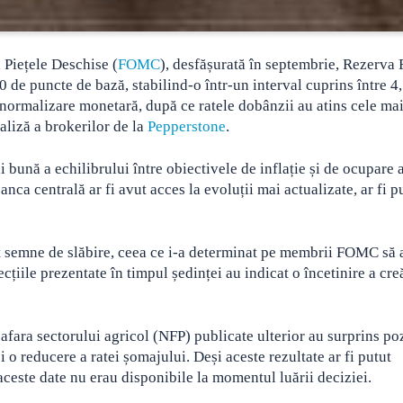
 Piețele Deschise (
FOMC
), desfășurată în septembrie, Rezerva 
0 de puncte de bază, stabilind-o într-un interval cuprins între 4
normalizare monetară, după ce ratele dobânzii au atins cele ma
naliză a brokerilor de la
Pepperstone
.
i bună a echilibrului între obiectivele de inflație și de ocupare a
ca centrală ar fi avut acces la evoluții mai actualizate, ar fi p
at semne de slăbire, ceea ce i-a determinat pe membrii FOMC să
cțiile prezentate în timpul ședinței au indicat o încetinire a cre
afara sectorului agricol (NFP) publicate ulterior au surprins poz
 o reducere a ratei șomajului. Deși aceste rezultate ar fi putut
ceste date nu erau disponibile la momentul luării deciziei.