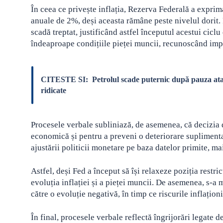
În ceea ce privește inflația, Rezerva Federală a exprim
anuale de 2%, deși aceasta rămâne peste nivelul dorit. 
scadă treptat, justificând astfel începutul acestui cicl
îndeaproape condițiile pieței muncii, recunoscând impo
CITESTE SI:
Petrolul scade puternic după pauza ata
ridicate
Procesele verbale subliniază, de asemenea, că decizia d
economică și pentru a preveni o deteriorare supliment
ajustării politicii monetare pe baza datelor primite, m
Astfel, deși Fed a început să își relaxeze poziția rest
evoluția inflației și a pieței muncii. De asemenea, s-a 
către o evoluție negativă, în timp ce riscurile inflațion
În final, procesele verbale reflectă îngrijorări legate 