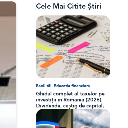
Cele Mai Citite Știri
,
Banii tăi
Educatie financiara
Ghidul complet al taxelor pe
investiții în România (2026):
Dividende, câștig de capital,
dobânzi și CASS