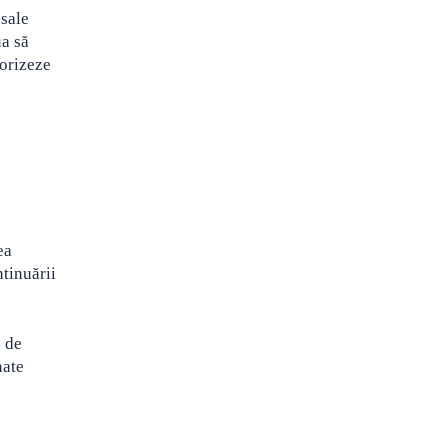
 sale
ua să
torizeze
ea
tinuării
e de
nate