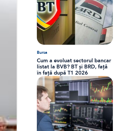
Bursa
Cum a evoluat sectorul bancar
listat la BVB? BT și BRD, față
în față după T1 2026