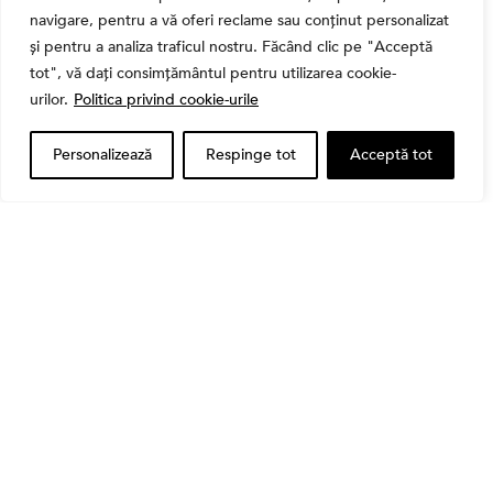
navigare, pentru a vă oferi reclame sau conținut personalizat
și pentru a analiza traficul nostru. Făcând clic pe "Acceptă
tot", vă dați consimțământul pentru utilizarea cookie-
Bursa
urilor.
Politica privind cookie-urile
Cum a evoluat sectorul bancar listat la BVB? BT și
BRD, față în față după T1 2026
Personalizează
Respinge tot
Acceptă tot
Banii tăi
Când vinzi o acțiune din portofoliu: Cele 7 motive
întemeiate și 4 capcane emoționale (ghid 2026)