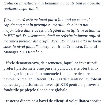
faptul că investitorii din România au contribuit la această
realizare importantă.
Țara noastră este pe locul patru în topul cu cea mai
rapidă creștere în privința numărului de clienți noi,
majoritatea dintre aceștia alegând investițiile în acțiuni și
în ETF-uri. De asemenea, dacă ne referim la importanța și
mărimea piețelor din grupul XTB, România se află pe locul
șase, la nivel global
”, a explicat Irina Cristescu, General
Manager XTB România.
Cifrele demonstrează, de asemenea, faptul că investitorii
preferă platformele bine puse la punct, care le oferă, într-
un singur loc, toate instrumentele financiare de care au
nevoie. Numai anul trecut, 312.000 de clienți noi au folosit
aplicația și platforma de investiții XTB pentru a-și investi
fondurile pe piețele financiare globale.
Creșterea dinamică a bazei de clienți și volatilitatea sporită