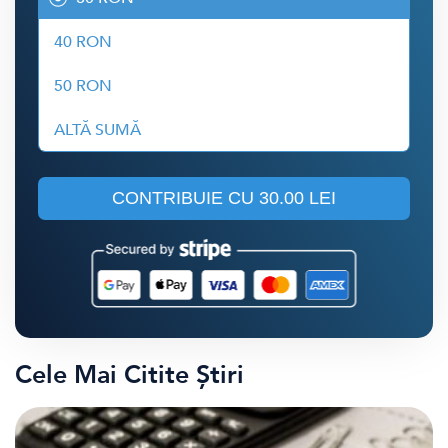
40 RON
50 RON
ALTĂ SUMĂ
CONTRIBUIE CU
30.00 LEI
Cele Mai Citite Știri