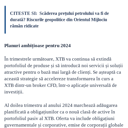
CITESTE SI:
Scăderea prețului petrolului va fi de
durată? Riscurile geopolitice din Orientul Mijlociu
rămân ridicate
Planuri ambițioase pentru 2024
În trimestrele următoare, XTB va continua să extindă
portofoliul de produse și să introducă noi servicii și soluții
atractive pentru o bază mai largă de clienți. Se așteaptă ca
această strategie să accelereze transformarea în curs a
XTB dintr-un broker CFD, într-o aplicație universală de
investiții.
Al doilea trimestru al anului 2024 marchează adăugarea
planificată a obligațiunilor ca o nouă clasă de active în
portofoliul pasiv al XTB. Oferta va include obligațiuni
guvernamentale și corporative, emise de corporații globale