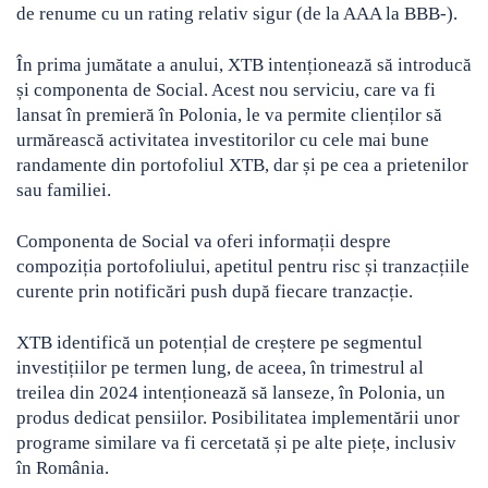
de renume cu un rating relativ sigur (de la AAA la BBB-).
În prima jumătate a anului, XTB intenționează să introducă
și componenta de Social. Acest nou serviciu, care va fi
lansat în premieră în Polonia, le va permite clienților să
urmărească activitatea investitorilor cu cele mai bune
randamente din portofoliul XTB, dar și pe cea a prietenilor
sau familiei.
Componenta de Social va oferi informații despre
compoziția portofoliului, apetitul pentru risc și tranzacțiile
curente prin notificări push după fiecare tranzacție.
XTB identifică un potențial de creștere pe segmentul
investițiilor pe termen lung, de aceea, în trimestrul al
treilea din 2024 intenționează să lanseze, în Polonia, un
produs dedicat pensiilor. Posibilitatea implementării unor
programe similare va fi cercetată și pe alte piețe, inclusiv
în România.