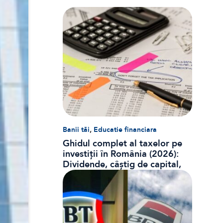
,
Banii tăi
Educatie financiara
Ghidul complet al taxelor pe
investiții în România (2026):
Dividende, câștig de capital,
dobânzi și CASS