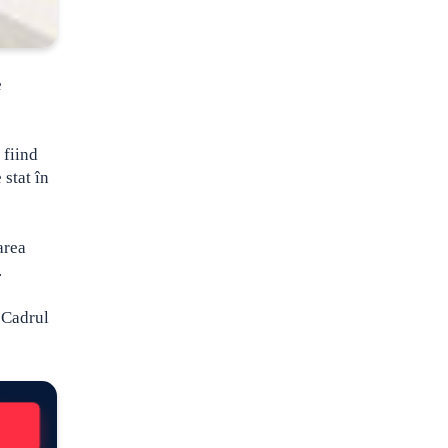
e
 fiind
 stat în
area
.
n Cadrul