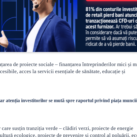
area de proiecte sociale – finanțarea întreprinderilor mici și mi
esibile, acces la servicii esențiale de sănătate, educație și
iar atenția investitorilor se mută spre raportul privind piața muncii
 care susțin tranziția verde – clădiri verzi, proiecte de energie
cultură ecologice, proiecte de prevenire și control al poluării, 