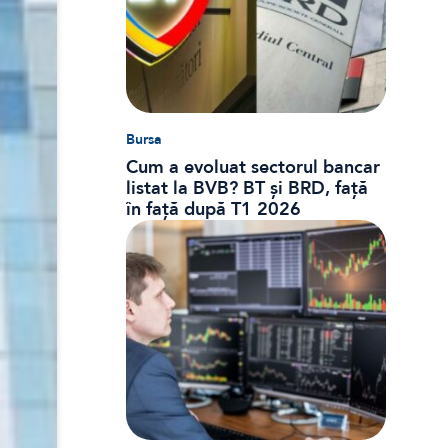
Bursa
Cum a evoluat sectorul bancar
listat la BVB? BT și BRD, față
în față după T1 2026