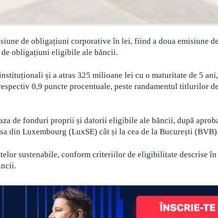
siune de obligațiuni corporative în lei, fiind a doua emisiune d
de obligațiuni eligibile ale băncii.
nstituționali și a atras 325 milioane lei cu o maturitate de 5 ani,
respectiv 0,9 puncte procentuale, peste randamentul titlurilor de
za de fonduri proprii și datorii eligibile ale băncii, după aprob
Bursa din Luxembourg (LuxSE) cât și la cea de la București (BVB)
telor sustenabile, conform criteriilor de eligibilitate descrise î
ncii.