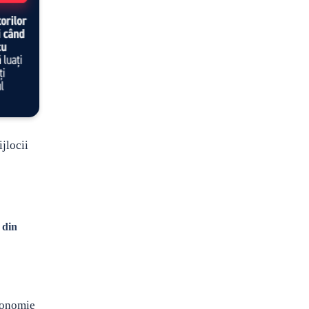
jlocii
 din
economie