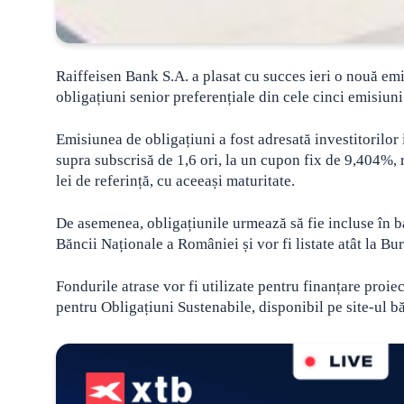
Raiffeisen Bank S.A. a plasat cu succes ieri o nouă emi
obligațiuni senior preferențiale din cele cinci emisiuni 
Emisiunea de obligațiuni a fost adresată investitorilor i
supra subscrisă de 1,6 ori, la un cupon fix de 9,404%, 
lei de referință, cu aceeași maturitate.
De asemenea, obligațiunile urmează să fie incluse în ba
Băncii Naționale a României și vor fi listate atât la 
Fondurile atrase vor fi utilizate pentru finanțare proiec
pentru Obligațiuni Sustenabile, disponibil pe site-ul bă