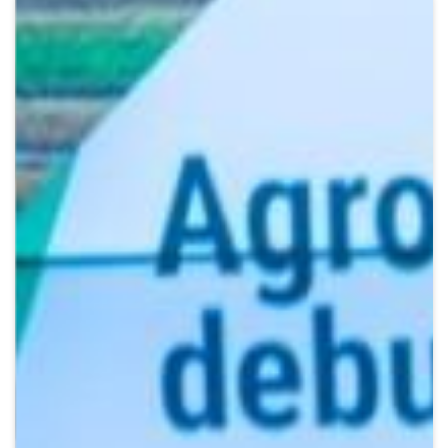
Crypto
Sustainability
Digital payments
BROKERI
TERMENUL ZILEI