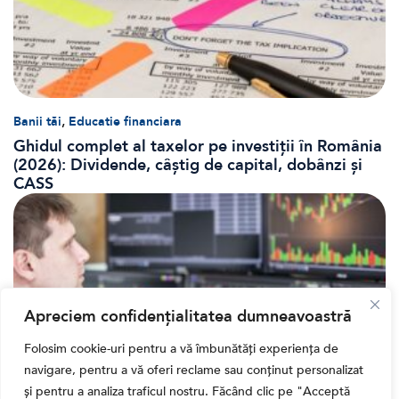
,
Banii tăi
Educatie financiara
Ghidul complet al taxelor pe investiții în România
(2026): Dividende, câștig de capital, dobânzi și
CASS
Apreciem confidențialitatea dumneavoastră
Folosim cookie-uri pentru a vă îmbunătăți experiența de
navigare, pentru a vă oferi reclame sau conținut personalizat
și pentru a analiza traficul nostru. Făcând clic pe "Acceptă