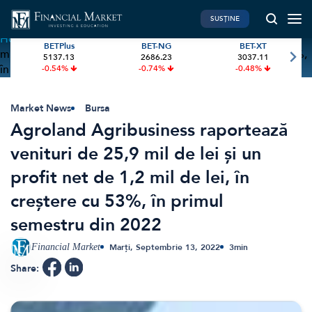
SUSȚINE
Home
»
Agroland Agribusiness raportează venituri de 25,9
BETPlus
BET-NG
BET-XT
mil de lei și un profit net de 1,2 mil de lei, în creștere cu 53%,
5137.13
2686.23
3037.11
PIATA DE CAPITAL
FINANTE PERSONALE
în primul semestru din 2022
-0.54%
-0.74%
-0.48%
Market News
Banii tăi
Investiții
Educatie financiara
Market News
Bursa
Agroland Agribusiness raportează
International
Pensie & taxe
venituri de 25,9 mil de lei și un
BVB Recap
Credite
profit net de 1,2 mil de lei, în
Bursa
Asigurari
creștere cu 53%, în primul
Acțiunea Zilei
Start-Up
semestru din 2022
Brokeri
Financial Market
Marți, Septembrie 13, 2022
3
min
FINTECH
GREEN FINANCE
Share:
Artificial Intelligence
ESG Investments
Digital Trends
Renewable Energy