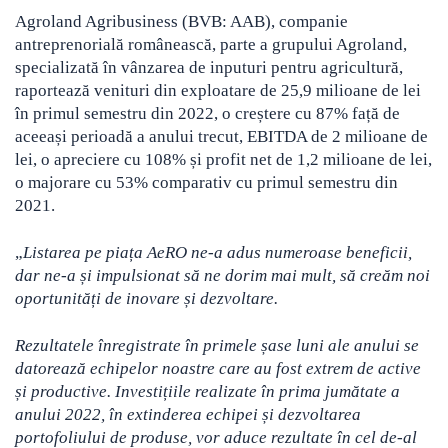
Agroland Agribusiness (BVB: AAB), companie
antreprenorială românească, parte a grupului Agroland,
specializată în vânzarea de inputuri pentru agricultură,
raportează venituri din exploatare de 25,9 milioane de lei
în primul semestru din 2022
, o creștere cu 87% față de
aceeași perioadă a anului trecut, EBITDA de 2 milioane de
lei, o apreciere cu 108% și profit net de 1,2 milioane de lei,
o majorare cu 53% comparativ cu primul semestru din
2021.
„
Listarea pe piața AeRO ne-a adus numeroase beneficii,
dar ne-a și impulsionat să ne dorim mai mult, să creăm noi
oportunități de inovare și dezvoltare.
Rezultatele înregistrate în primele șase luni ale anului se
datorează echipelor noastre care au fost extrem de active
și productive. Investițiile realizate în prima jumătate a
anului 2022, în extinderea echipei și dezvoltarea
portofoliului de produse, vor aduce rezultate în cel de-al