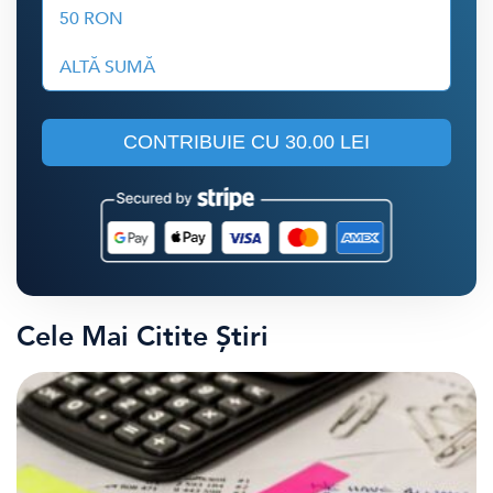
50 RON
ALTĂ SUMĂ
CONTRIBUIE CU
30.00 LEI
Cele Mai Citite Știri