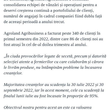
consolidarea echipei de vânzări și operațiuni pentru a
deservi creșterea continuă a portofoliului de clienți,
numărul de angajați în cadrul companiei fiind dublu față
de aceeași perioadă a anului trecut.
Agroland Agribusiness a facturat peste 340 de clienți în
primul semestru din 2022, dintre care 86 de clienți noi au
fost atrași în cel de-al doilea trimestru al anului.
„
În ciuda provocărilor legate de secetă, precum și datorită
selecției atente a fermierilor cu care colaborăm și cărora
le livrăm produse, nu întâmpinăm probleme la încasarea
creanțelor.
Majoritatea creanțelor au scadența la 30 iulie 2022 și 30
septembrie 2022, iar în acest moment, cele cu scadență la
finalul lunii iulie au fost încasate în proporție de 95%.
Obiectivul nostru pentru acest an este ca valoarea