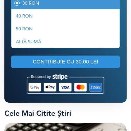
30 RON
40 RON
50 RON
ALTĂ SUMĂ
CONTRIBUIE CU
30.00 LEI
Cele Mai Citite Știri