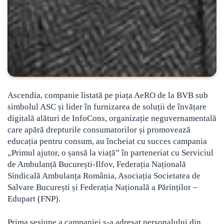
Ascendia, companie listată pe piața AeRO de la BVB sub
simbolul ASC și lider în furnizarea de soluții de învățare
digitală alături de InfoCons, organizație neguvernamentală
care apără drepturile consumatorilor și promovează
educația pentru consum, au încheiat cu succes campania
„Primul ajutor, o șansă la viață” în parteneriat cu Serviciul
de Ambulanță București-Ilfov, Federația Națională
Sindicală Ambulanța România, Asociația Societatea de
Salvare București și Federația Națională a Părinților –
Edupart (FNP).
Prima sesiune a campaniei s-a adresat personalului din