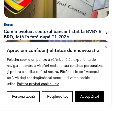
Bursa
Cum a evoluat sectorul bancar listat la BVB? BT și
BRD, față în față după T1 2026
Apreciem confidențialitatea dumneavoastră
Folosim cookie-uri pentru a vă îmbunătăți experiența de
navigare, pentru a vă oferi reclame sau conținut personalizat
și pentru a analiza traficul nostru. Făcând clic pe "Acceptă
tot", vă dați consimțământul pentru utilizarea cookie-
urilor.
Politica privind cookie-urile
Personalizează
Respinge tot
Acceptă tot
Banii tăi
Când vinzi o acțiune din portofoliu: Cele 7 motive