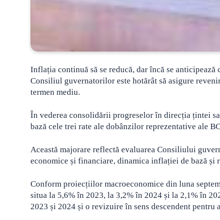
Inflația continuă să se reducă, dar încă se anticipează
Consiliul guvernatorilor este hotărât să asigure reveni
termen mediu.
În vederea consolidării progreselor în direcția țintei s
bază cele trei rate ale dobânzilor reprezentative ale B
Această majorare reflectă evaluarea Consiliului guverna
economice și financiare, dinamica inflației de bază și 
Conform proiecțiilor macroeconomice din luna septembr
situa la 5,6% în 2023, la 3,2% în 2024 și la 2,1% în 20
2023 și 2024 și o revizuire în sens descendent pentru 