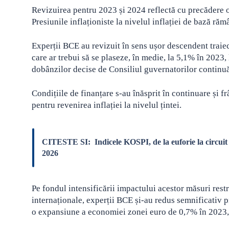
Revizuirea pentru 2023 și 2024 reflectă cu precădere o
Presiunile inflaționiste la nivelul inflației de bază ră
Experții BCE au revizuit în sens ușor descendent traiec
care ar trebui să se plaseze, în medie, la 5,1% în 2023,
dobânzilor decise de Consiliul guvernatorilor continuă
Condițiile de finanțare s-au înăsprit în continuare și f
pentru revenirea inflației la nivelul țintei.
CITESTE SI:
Indicele KOSPI, de la euforie la circui
2026
Pe fondul intensificării impactului acestor măsuri restr
internaționale, experții BCE și-au redus semnificativ p
o expansiune a economiei zonei euro de 0,7% în 2023,