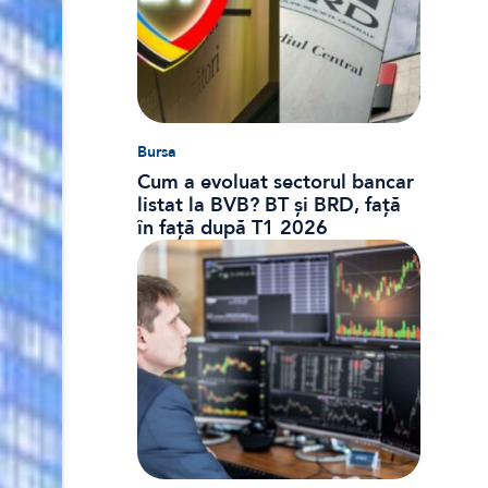
Bursa
Cum a evoluat sectorul bancar
listat la BVB? BT și BRD, față
în față după T1 2026