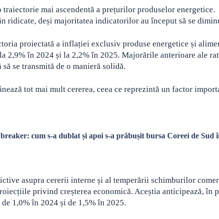
 traiectorie mai ascendentă a prețurilor produselor energetice.
mân ridicate, deși majoritatea indicatorilor au început să se dimi
toria proiectată a inflației exclusiv produse energetice și alime
 la 2,9% în 2024 și la 2,2% în 2025. Majorările anterioare ale ra
 să se transmită de o manieră solidă.
rânează tot mai mult cererea, ceea ce reprezintă un factor import
t breaker: cum s-a dublat și apoi s-a prăbușit bursa Coreei de Sud 
ictive asupra cererii interne și al temperării schimburilor comer
roiecțiile privind creșterea economică. Aceștia anticipează, în p
 de 1,0% în 2024 și de 1,5% în 2025.