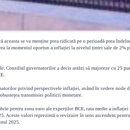
 că aceasta se va menține prea ridicată pe o perioadă prea îndelu
rea la momentul oportun a inflației la nivelul țintei sale de 2% 
ale, Consiliul guvernatorilor a decis astăzi să majoreze cu 25 pu
CE.
torilor privind perspectivele inflației, având în vedere noile d
robustețea transmisiei politicii monetare.
ie pentru zona euro ale experților BCE, rata medie a inflației 
25. Aceste valori reprezintă o revizuire în sens ascendent pentru
anul 2025.