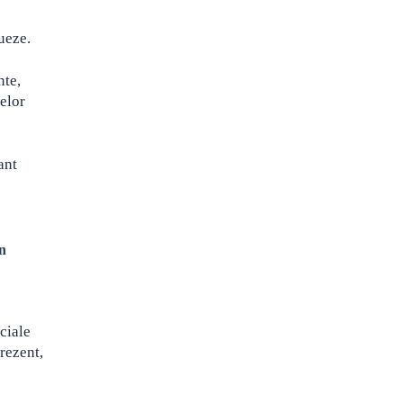
nueze.
nte,
telor
ant
în
ciale
rezent,