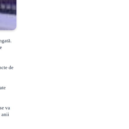
ngată.
pe
ncte de
ate
se va
 anii