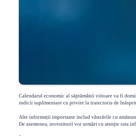
Calendarul economic al săptămânii viitoare va fi dominat
indicii suplimentare cu privire la traiectoria de înăspr
Alte informații importante includ vânzările cu amănunt
De asemenea, investitorii vor urmări cu atenție rata infl