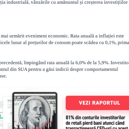
ia industrială, vânzările cu amănuntul și creșterea investițiilor
 mai urmărit eveniment economic. Rata anuală a inflației este
dicele lunar al prețurilor de consum poate scădea cu 0,1%, prim
a precedentă, împingând rata anuală la 6,0% de la 5,9%. Investito
untul din SUA pentru a găsi indicii despre comportamentul
ase.