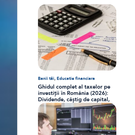
,
Banii tăi
Educatie financiara
Ghidul complet al taxelor pe
investiții în România (2026):
Dividende, câștig de capital,
dobânzi și CASS