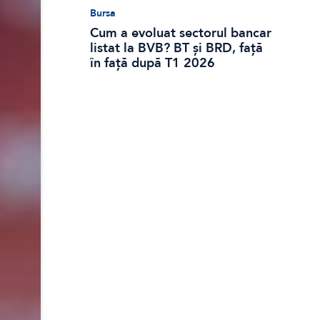
Bursa
Cum a evoluat sectorul bancar
listat la BVB? BT și BRD, față
în față după T1 2026