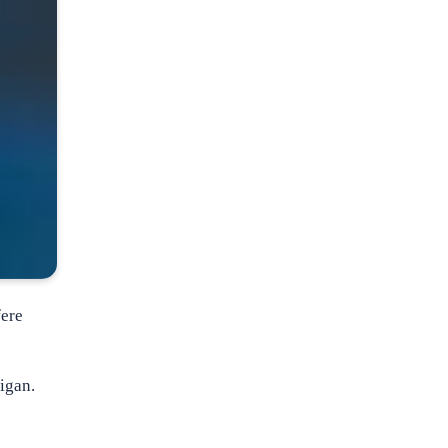
fere
igan.