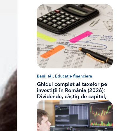
,
Banii tăi
Educatie financiara
Ghidul complet al taxelor pe
investiții în România (2026):
Dividende, câștig de capital,
dobânzi și CASS