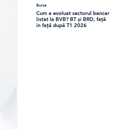
Bursa
Cum a evoluat sectorul bancar
listat la BVB? BT și BRD, față
în față după T1 2026