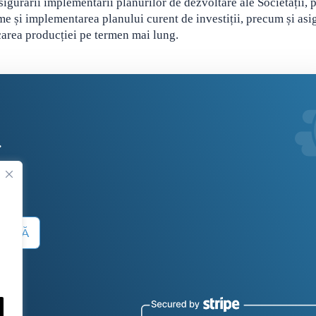
sigurării implementării planurilor de dezvoltare ale Societății,
me și implementarea planului curent de investiții, precum și asi
carea producției pe termen mai lung.
.
 SUMĂ