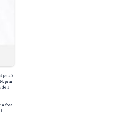
at pe 25
ON
, prin
ă de 1
 a fost
ii