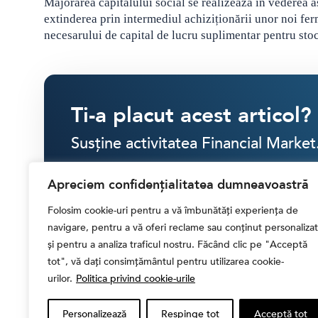
Majorarea capitalului social se realizează în vederea a
extinderea prin intermediul achiziționării unor noi fer
necesarului de capital de lucru suplimentar pentru sto
Ti-a placut acest articol?
Susține activitatea Financial Market
Apreciem confidențialitatea dumneavoastră
SINGULAR
LUNAR
Folosim cookie-uri pentru a vă îmbunătăți experiența de
navigare, pentru a vă oferi reclame sau conținut personalizat
30 RON
40 RON
50 RON
ALTĂ
și pentru a analiza traficul nostru. Făcând clic pe "Acceptă
tot", vă dați consimțământul pentru utilizarea cookie-
urilor.
Politica privind cookie-urile
CONTRIBUIE CU
30.00 LEI
Personalizează
Respinge tot
Acceptă tot