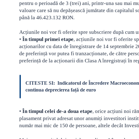
pentru o perioadă de 3 (trei) ani, printr-una sau mai m
valoare care să nu depășească jumătate din capitalul soc
până la 46.423.132 RON.
Acțiunile noi vor fi oferite spre subscriere după cum 
•
În timpul primei etape
, acțiunile noi vor fi oferite s
acționarilor cu data de înregistrare de 14 septembrie 2
de preferință vor putea fi tranzacționate, de către per
preferință de la acționarii din Clasa A înregistrați în re
CITESTE SI:
Indicatorul de Încredere Macroeconomi
continua deprecierea față de euro
•
În timpul celei de-a doua etape
, orice acțiuni noi r
plasament privat adresat unor anumiți investitori institu
număr mai mic de 150 de persoane, altele decât Investit