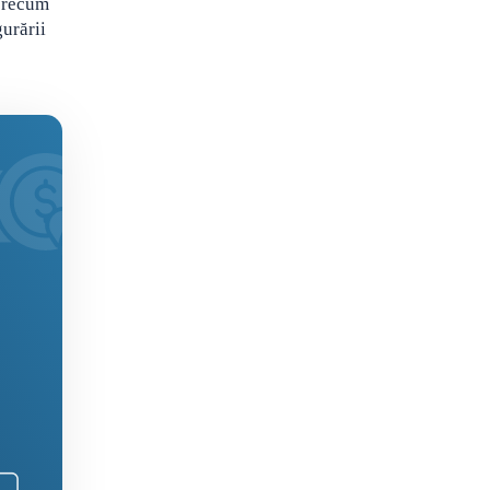
 precum
gurării