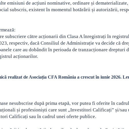
ulte emisiuni de acțiuni nominative, ordinare și dematerializate,
ial subscris, existent în momentul hotărârii și autorizării, resp
urmează:
pre subscriere către acționarii din Clasa A înregistrați în registru
023, respectiv, dacă Consiliul de Administrație va decide că dre
soanele care au dobândit în perioada de tranzacționare drepturi 
gistrul acționarilor.
că realizat de Asociația CFA România a crescut în iunie 2026. Le
ămase nesubscrise după prima etapă, vor putea fi oferite în cadru
ționali și profesioniști care sunt „Investitori Calificați” și/sau
ori Calificați sau în cadrul unei oferte publice.