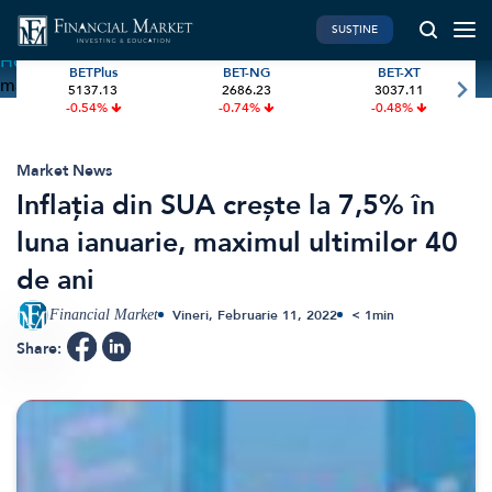
SUSȚINE
Home
»
Inflația din SUA crește la 7,5% în luna ianuarie,
BETPlus
BET-NG
BET-XT
maximul ultimilor 40 de ani
5137.13
2686.23
3037.11
PIATA DE CAPITAL
FINANTE PERSONALE
-0.54%
-0.74%
-0.48%
Market News
Banii tăi
Investiții
Educatie financiara
Market News
Inflația din SUA crește la 7,5% în
International
Pensie & taxe
luna ianuarie, maximul ultimilor 40
BVB Recap
Credite
de ani
Bursa
Asigurari
Acțiunea Zilei
Start-Up
Financial Market
Vineri, Februarie 11, 2022
< 1
min
Brokeri
Share:
FINTECH
GREEN FINANCE
Artificial Intelligence
ESG Investments
Digital Trends
Renewable Energy