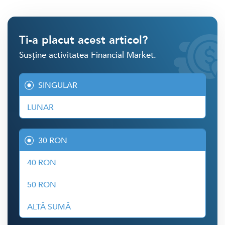
Ti-a placut acest articol?
Susține activitatea Financial Market.
SINGULAR
LUNAR
30 RON
40 RON
50 RON
ALTĂ SUMĂ