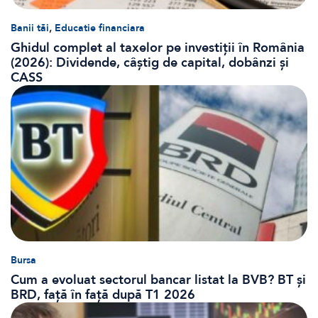
,
Banii tăi
Educatie financiara
Ghidul complet al taxelor pe investiții în România
(2026): Dividende, câștig de capital, dobânzi și
CASS
Bursa
Cum a evoluat sectorul bancar listat la BVB? BT și
BRD, față în față după T1 2026