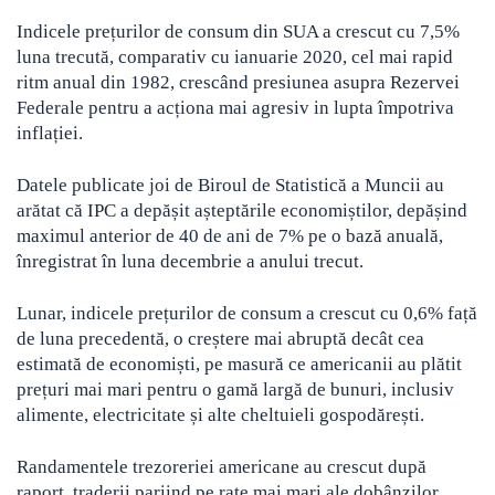
Indicele prețurilor de consum din SUA a crescut cu 7,5%
luna trecută, comparativ cu ianuarie 2020, cel mai rapid
ritm anual din 1982, crescând presiunea asupra Rezervei
Federale pentru a acționa mai agresiv in lupta împotriva
inflației.
Datele publicate joi de Biroul de Statistică a Muncii au
arătat că IPC a depășit așteptările economiștilor, depășind
maximul anterior de 40 de ani de 7% pe o bază anuală,
înregistrat în luna decembrie a anului trecut.
Lunar, indicele prețurilor de consum a crescut cu 0,6% față
de luna precedentă, o creștere mai abruptă decât cea
estimată de economiști, pe masură ce americanii au plătit
prețuri mai mari pentru o gamă largă de bunuri, inclusiv
alimente, electricitate și alte cheltuieli gospodărești.
Randamentele trezoreriei americane au crescut după
raport, traderii pariind pe rate mai mari ale dobânzilor.