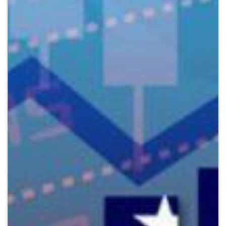
Crypto
Sustainability
Digital payments
BROKERI
TERMENUL ZILEI