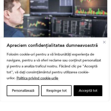
Apreciem confidențialitatea dumneavoastră
Folosim cookie-uri pentru a vă îmbunătăți experiența de
Banii tăi
navigare, pentru a vă oferi reclame sau conținut personalizat
Când vinzi o acțiune din portofoliu: Cele 7 motive
și pentru a analiza traficul nostru. Făcând clic pe "Acceptă
întemeiate și 4 capcane emoționale (ghid 2026)
tot", vă dați consimțământul pentru utilizarea cookie-
urilor.
Politica privind cookie-urile
Personalizează
Respinge tot
Acceptă tot