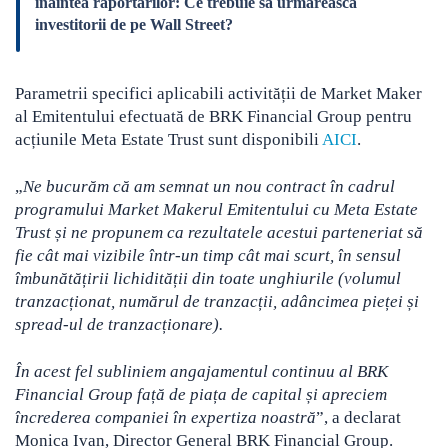
înaintea raportărilor: Ce trebuie să urmărească
investitorii de pe Wall Street?
Parametrii specifici aplicabili activității de Market Maker
al Emitentului efectuată de BRK Financial Group pentru
acțiunile Meta Estate Trust sunt disponibili
AICI
.
„
Ne bucurăm că am semnat un nou contract în cadrul
programului Market Makerul Emitentului cu Meta Estate
Trust și ne propunem ca rezultatele acestui parteneriat să
fie cât mai vizibile într-un timp cât mai scurt, în sensul
îmbunătățirii lichidității din toate unghiurile (volumul
tranzacționat, numărul de tranzacții, adâncimea pieței și
spread-ul de tranzacționare).
În acest fel subliniem angajamentul continuu al BRK
Financial Group față de piața de capital și apreciem
încrederea companiei în expertiza noastră
”, a declarat
Monica Ivan, Director General BRK Financial Group.