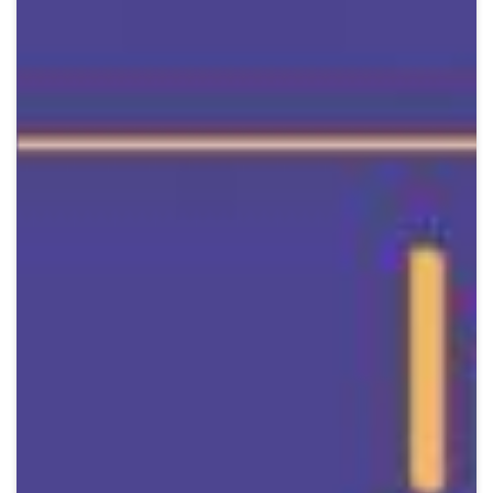
Crypto
Sustainability
Digital payments
BROKERI
TERMENUL ZILEI