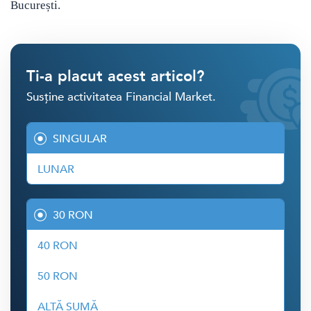
București.
Ti-a placut acest articol?
Susține activitatea Financial Market.
SINGULAR
LUNAR
30 RON
40 RON
50 RON
ALTĂ SUMĂ