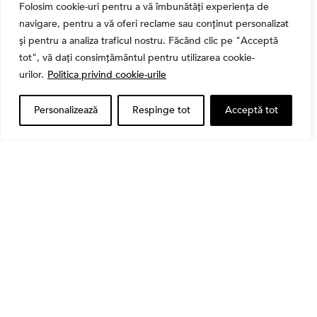
Folosim cookie-uri pentru a vă îmbunătăți experiența de
navigare, pentru a vă oferi reclame sau conținut personalizat
și pentru a analiza traficul nostru. Făcând clic pe "Acceptă
tot", vă dați consimțământul pentru utilizarea cookie-
urilor.
Politica privind cookie-urile
Personalizează
Respinge tot
Acceptă tot
Banii tăi
Când vinzi o acțiune din portofoliu: Cele 7 motive
întemeiate și 4 capcane emoționale (ghid 2026)