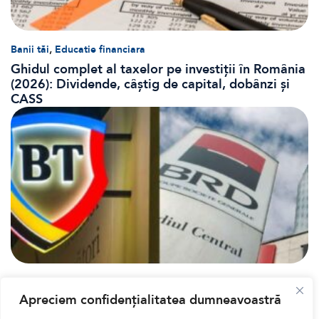
,
Banii tăi
Educatie financiara
Ghidul complet al taxelor pe investiții în România
(2026): Dividende, câștig de capital, dobânzi și
CASS
Bursa
Apreciem confidențialitatea dumneavoastră
Cum a evoluat sectorul bancar listat la BVB? BT și
BRD, față în față după T1 2026