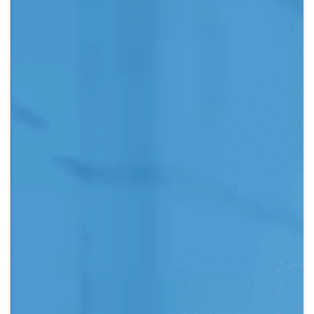
Crypto
Sustainability
Digital payments
BROKERI
TERMENUL ZILEI