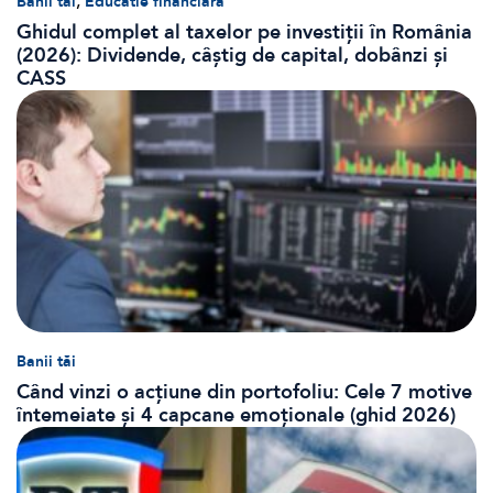
,
Banii tăi
Educatie financiara
Ghidul complet al taxelor pe investiții în România
(2026): Dividende, câștig de capital, dobânzi și
CASS
Banii tăi
Când vinzi o acțiune din portofoliu: Cele 7 motive
întemeiate și 4 capcane emoționale (ghid 2026)