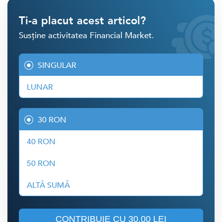
Ti-a placut acest articol?
Susține activitatea Financial Market.
SINGULAR
LUNAR
30 RON
40 RON
50 RON
ALTĂ SUMĂ
CONTRIBUIE CU
30.00 LEI