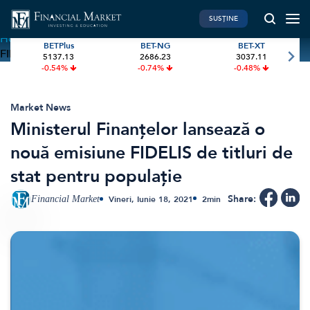
SUSȚINE
Home
»
Ministerul Finanțelor lansează o nouă emisiune
BETPlus
BET-NG
BET-XT
FIDELIS de titluri de stat pentru populație
5137.13
2686.23
3037.11
PIATA DE CAPITAL
FINANTE PERSONALE
-0.54%
-0.74%
-0.48%
Market News
Banii tăi
Investiții
Educatie financiara
Market News
Ministerul Finanțelor lansează o
International
Pensie & taxe
nouă emisiune FIDELIS de titluri de
BVB Recap
Credite
stat pentru populație
Bursa
Asigurari
Acțiunea Zilei
Start-Up
Share:
Financial Market
Vineri, Iunie 18, 2021
2
min
Brokeri
FINTECH
GREEN FINANCE
Artificial Intelligence
ESG Investments
Digital Trends
Renewable Energy