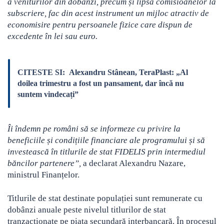
a veniturilor din dobânzi, precum și lipsa comisioanelor la
subscriere, fac din acest instrument un mijloc atractiv de
economisire pentru persoanele fizice care dispun de
excedente în lei sau euro.
CITESTE SI:
Alexandru Stânean, TeraPlast: „Al
doilea trimestru a fost un pansament, dar încă nu
suntem vindecați”
Îi îndemn pe români să se informeze cu privire la
beneficiile și condițiile financiare ale programului și să
investească în titlurile de stat FIDELIS prin intermediul
băncilor partenere”,
a declarat Alexandru Nazare,
ministrul Finanțelor.
Titlurile de stat destinate populației sunt remunerate cu
dobânzi anuale peste nivelul titlurilor de stat
tranzacționate pe piața secundară interbancară. În procesul