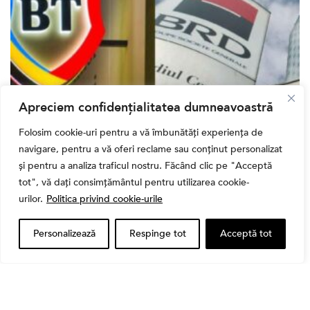
Apreciem confidențialitatea dumneavoastră
Bursa
Folosim cookie-uri pentru a vă îmbunătăți experiența de
Cum a evoluat sectorul bancar listat la BVB? BT și
navigare, pentru a vă oferi reclame sau conținut personalizat
BRD, față în față după T1 2026
și pentru a analiza traficul nostru. Făcând clic pe "Acceptă
tot", vă dați consimțământul pentru utilizarea cookie-
urilor.
Politica privind cookie-urile
Personalizează
Respinge tot
Acceptă tot