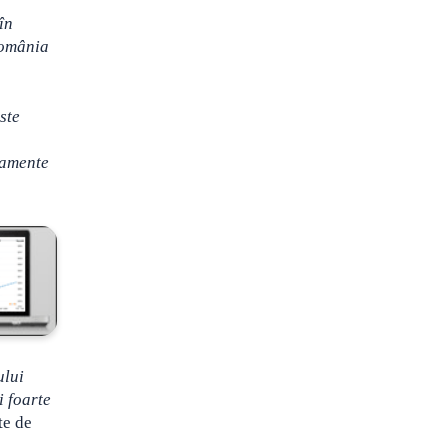
în
 România
ste
pamente
ului
i foarte
te de