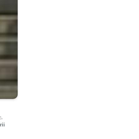
c.
rii