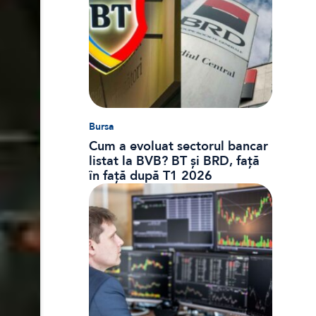
Bursa
Cum a evoluat sectorul bancar
listat la BVB? BT și BRD, față
în față după T1 2026