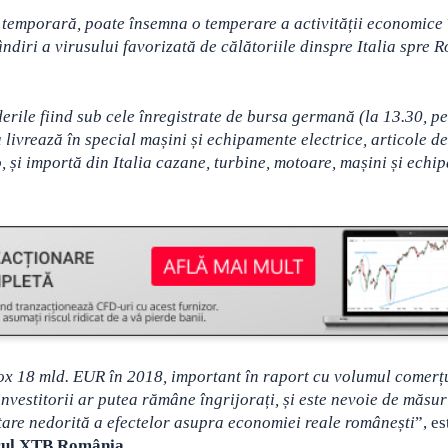
 și temporară, poate însemna o temperare a activității economice 
ândiri a virusului favorizată de călătoriile dinspre Italia spre
rile fiind sub cele înregistrate de bursa germană (la 13.30, pe
ivrează în special mașini și echipamente electrice, articole de
, și importă din Italia cazane, turbine, motoare, mașini și echi
rox 18 mld. EUR în 2018, important în raport cu volumul comerț
investitorii ar putea rămâne îngrijorați, și este nevoie de măsur
oltare nedorită a efectelor asupra economiei reale românești
”, es
drul XTB România.