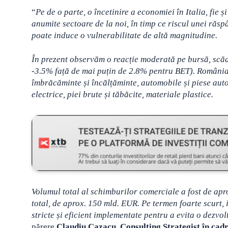
“
Pe de o parte, o încetinire a economiei în Italia, fie
anumite sectoare de la noi, în timp ce riscul unei răsp
poate induce o vulnerabilitate de altă magnitudine.
În prezent observăm o reacție moderată pe bursă, scăde
-3.5% față de mai puțin de 2.8% pentru BET). România l
îmbrăcăminte și încălțăminte, automobile și piese auto
electrice, piei brute și tăbăcite, materiale plastice.
Volumul total al schimburilor comerciale a fost de ap
total, de aprox. 150 mld. EUR. Pe termen foarte scurt, 
stricte și eficient implementate pentru a evita o dezv
părere
Claudiu Cazacu, Consulting Strategist în ca