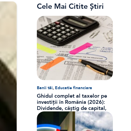
Cele Mai Citite Știri
,
Banii tăi
Educatie financiara
Ghidul complet al taxelor pe
investiții în România (2026):
Dividende, câștig de capital,
dobânzi și CASS