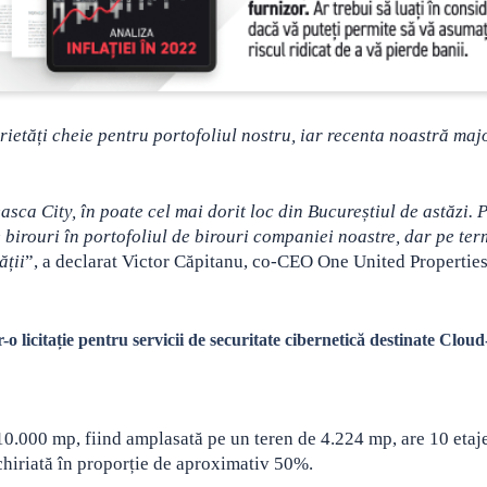
rietăți cheie pentru portofoliul nostru, iar recenta noastră maj
sca City, în poate cel mai dorit loc din Bucureștiul de astăzi. 
 birouri în portofoliul de birouri companiei noastre, dar pe te
ății
”, a declarat Victor Căpitanu, co-CEO One United Properties
-o licitație pentru servicii de securitate cibernetică destinate Cloud
0.000 mp, fiind amplasată pe un teren de 4.224 mp, are 10 etaje
nchiriată în proporție de aproximativ 50%.