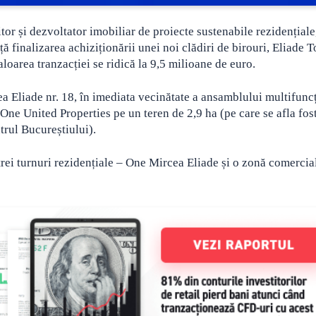
or și dezvoltator imobiliar de proiecte sustenabile rezidențiale
 finalizarea achiziționării unei noi clădiri de birouri, Eliade T
aloarea tranzacției se ridică la 9,5 milioane de euro.
a Eliade nr. 18, în imediata vecinătate a ansamblului multifunc
One United Properties pe un teren de 2,9 ha (pe care se afla fos
trul Bucureștiului).
ei turnuri rezidențiale – One Mircea Eliade și o zonă comercia