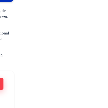
, de
ower.
țional
ta
lă –