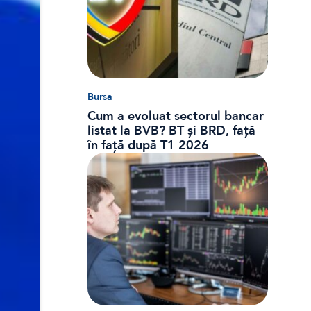
Bursa
Cum a evoluat sectorul bancar
listat la BVB? BT și BRD, față
în față după T1 2026