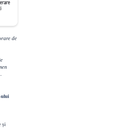
orare de
Pe
rmen
.
-ului
 și