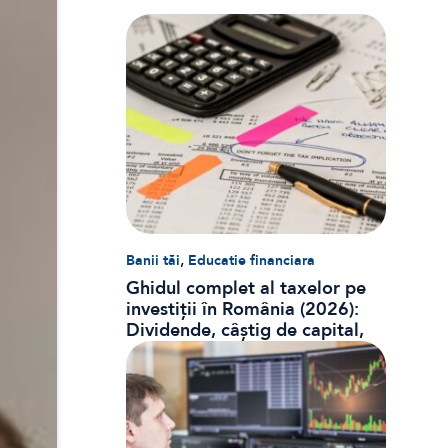
,
Banii tăi
Educatie financiara
Ghidul complet al taxelor pe
investiții în România (2026):
Dividende, câștig de capital,
dobânzi și CASS