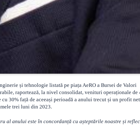
nerie și tehnologie listată pe piața AeRO a Bursei de Valori
rabile, raportează, la nivel consolidat, venituri operaționale de
 cu 30% față de aceeași perioadă a anului trecut și un profit net
mele trei luni din 2023.
u al anului este în concordanță cu așteptările noastre și reflec