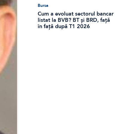
Bursa
Cum a evoluat sectorul bancar
listat la BVB? BT și BRD, față
în față după T1 2026