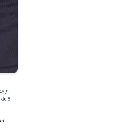
 45,9
 de 5
tă