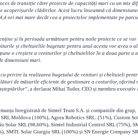
ces de tranziție către proiecte de capacități mari cu un mix dif
te pe acoperișurile clădirilor. Acest lucru înseamnă că dimensiun
e 4,4 ori mai mare decât cea a proiectelor implementate pe parcu
enține și în perioada următoare pentru noile proiecte ce se vo
turile și cheltuielile bugetate pentru anul acesta vor avea o al
ne o creștere a veniturilor și cheltuielilor în a doua parte a a
 de dimensiuni mari.
cu privire la realizarea bugetului de venituri și cheltuieli pent
lături de măsurile eficiente de gestionare a costurilor, oferind
așteptărilor
”, a declarat Mihai Tudor, CEO și membru executiv 
rmanța înregistrată de Simtel Team S.A. și companiile din grup,
r SRL Moldova (100%), Agora Robotics SRL. (51%), Custom So
iu Solar SRL (98,60%), Simtel Industrial Control SRL (75%), 
%), SMTL Solar Giurgiu SRL (100%) și SN Energie Company S