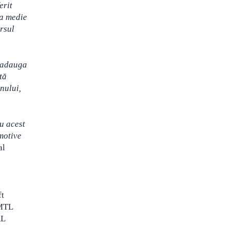
erit
ea medie
rsul
r adauga
tă
nului,
ru acest
 motive
al
ft
SMTL
RL