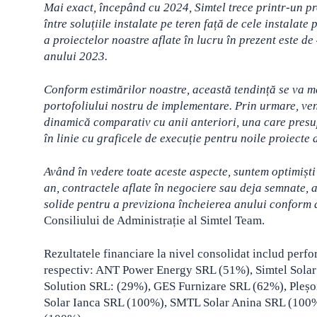
Mai exact, începând cu 2024, Simtel trece printr-un pro
între soluțiile instalate pe teren față de cele instala
a proiectelor noastre aflate în lucru în prezent este d
anului 2023.
Conform estimărilor noastre, această tendință se va m
portofoliului nostru de implementare. Prin urmare, veni
dinamică comparativ cu anii anteriori, una care presupu
în linie cu graficele de execuție pentru noile proiecte
Având în vedere toate aceste aspecte, suntem optimiști 
an, contractele aflate în negociere sau deja semnate, a
solide pentru a previziona încheierea anului conform 
Consiliului de Administrație al Simtel Team.
Rezultatele financiare la nivel consolidat includ perfo
respectiv: ANT Power Energy SRL (51%), Simtel Sola
Solution SRL: (29%), GES Furnizare SRL (62%), Pleșo
Solar Ianca SRL (100%), SMTL Solar Anina SRL (100