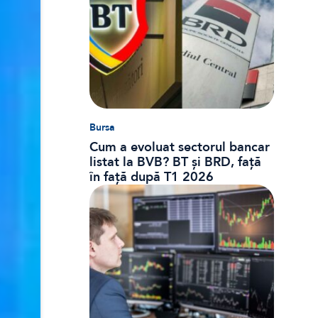
Bursa
Cum a evoluat sectorul bancar
listat la BVB? BT și BRD, față
în față după T1 2026