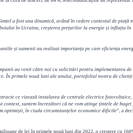
e la cifra de afaceri, de 84%, telecomunicațiile au reprezentat 
Simtel a fost una dinamică, având în vedere contextul de piață 
oiului în Ucraina, creșterea prețurilor la energie și inflația în
paniile și oamenii au realizat importanța pe care eficiența ener
mpanii au venit către noi cu solicitări pentru implementarea de 
. În primele nouă luni ale anului, portofoliul nostru de clienți
racte ce vizează instalarea de centrale electrice fotovoltaice,
t context, suntem încrezători că ne vom atinge țintele de buget
fim optimiști, în ciuda circumstanțelor economice dificile
”, a dec
4 milioane de lei în primele nouă luni din 2022, o creștere cu 16