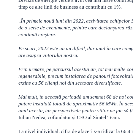
Divizia de energie verde a avut cea mai mare contribuți
timp ce alte linii de business au contribuit cu 1%.
„
În primele nouă luni din 2022, activitatea echipelor 
de o serie de evenimente, printre care declanșarea răzb
continuă creștere.
Pe scurt, 2022 este un an dificil, dar unul în care com
are asupra viitorului nostru.
Prin urmare, pe parcursul acestui an, tot mai multe co
regenerabile, precum instalarea de panouri fotovoltaice
extins cu 56 clienți noi din sectoare diversificate.
Mai mult, în această perioadă am semnat 68 de noi cont
putere instalată totală de aproximativ 56 MWh. În aces
anul acesta, iar perspectivele pentru viitor ne fac să 
Iulian Nedea, cofondator și CEO al Simtel Team.
La nivel individual, cifra de afaceri s-a ridicat la 66,