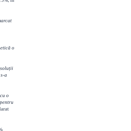
15%, în
marcat
getică o
soluții
 s-a
 cu o
 pentru
larat
0%