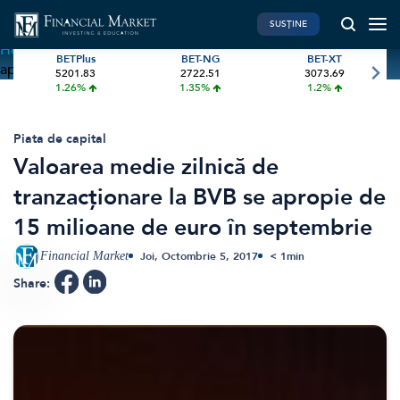
SUSȚINE
Home
»
Valoarea medie zilnică de tranzacționare la BVB se
BETPlus
BET-NG
BET-XT
apropie de 15 milioane de euro în septembrie
5201.83
2722.51
3073.69
PIATA DE CAPITAL
FINANTE PERSONALE
1.26%
1.35%
1.2%
Market News
Banii tăi
Investiții
Educatie financiara
Piata de capital
Valoarea medie zilnică de
International
Pensie & taxe
tranzacționare la BVB se apropie de
BVB Recap
Credite
15 milioane de euro în septembrie
Bursa
Asigurari
Acțiunea Zilei
Start-Up
Financial Market
Joi, Octombrie 5, 2017
< 1
min
Brokeri
Share:
FINTECH
GREEN FINANCE
Artificial Intelligence
ESG Investments
Digital Trends
Renewable Energy