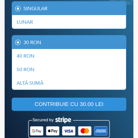
SINGULAR
LUNAR
30 RON
40 RON
50 RON
ALTĂ SUMĂ
CONTRIBUIE CU
30.00 LEI