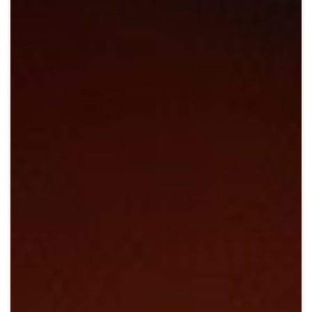
Crypto
Sustainability
Digital payments
BROKERI
TERMENUL ZILEI