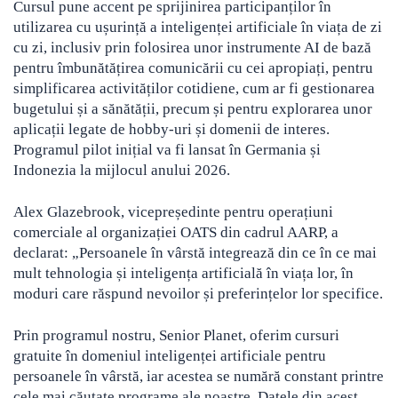
Cursul pune accent pe sprijinirea participanților în
utilizarea cu ușurință a inteligenței artificiale în viața de zi
cu zi, inclusiv prin folosirea unor instrumente AI de bază
pentru îmbunătățirea comunicării cu cei apropiați, pentru
simplificarea activităților cotidiene, cum ar fi gestionarea
bugetului și a sănătății, precum și pentru explorarea unor
aplicații legate de hobby-uri și domenii de interes.
Programul pilot inițial va fi lansat în Germania și
Indonezia la mijlocul anului 2026.
Alex Glazebrook, vicepreședinte pentru operațiuni
comerciale al organizației OATS din cadrul AARP, a
declarat: „Persoanele în vârstă integrează din ce în ce mai
mult tehnologia și inteligența artificială în viața lor, în
moduri care răspund nevoilor și preferințelor lor specifice.
Prin programul nostru, Senior Planet, oferim cursuri
gratuite în domeniul inteligenței artificiale pentru
persoanele în vârstă, iar acestea se numără constant printre
cele mai căutate programe ale noastre. Datele din acest