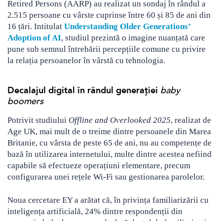
Retired Persons (AARP) au realizat un sondaj în rândul a
2.515 persoane cu vârste cuprinse între 60 și 85 de ani din
16 țări. Intitulat
Understanding Older Generations’
Adoption of AI
, studiul prezintă o imagine nuanțată care
pune sub semnul întrebării percepțiile comune cu privire
la relația persoanelor în vârstă cu tehnologia.
Decalajul digital în rândul generației
baby
boomers
Potrivit studiului
Offline and Overlooked 2025
, realizat de
Age UK, mai mult de o treime dintre persoanele din Marea
Britanie, cu vârsta de peste 65 de ani, nu au competențe de
bază în utilizarea internetului, multe dintre acestea nefiind
capabile să efectueze operațiuni elementare, precum
configurarea unei rețele Wi-Fi sau gestionarea parolelor.
Noua cercetare EY a arătat că, în privința familiarizării cu
inteligența artificială, 24% dintre respondenții din