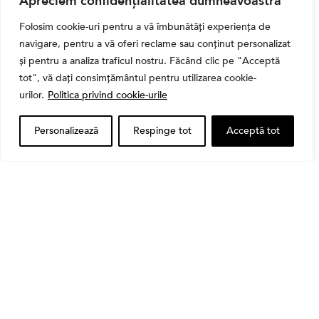
Apreciem confidențialitatea dumneavoastră
Folosim cookie-uri pentru a vă îmbunătăți experiența de
navigare, pentru a vă oferi reclame sau conținut personalizat
și pentru a analiza traficul nostru. Făcând clic pe "Acceptă
tot", vă dați consimțământul pentru utilizarea cookie-
,
Banii tăi
Educatie financiara
urilor.
Politica privind cookie-urile
Ghidul complet al taxelor pe investiții în România
(2026): Dividende, câștig de capital, dobânzi și
Personalizează
Respinge tot
Acceptă tot
CASS