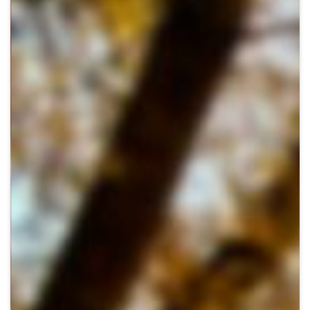
Crypto
Sustainability
Digital payments
BROKERI
TERMENUL ZILEI