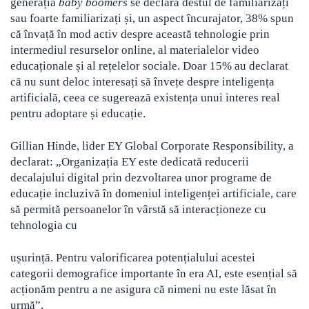
generația
baby boomers
se declară destul de familiarizați
sau foarte familiarizați și, un aspect încurajator, 38% spun
că învață în mod activ despre această tehnologie prin
intermediul resurselor online, al materialelor video
educaționale și al rețelelor sociale. Doar 15% au declarat
că nu sunt deloc interesați să învețe despre inteligența
artificială, ceea ce sugerează existența unui interes real
pentru adoptare și educație.
Gillian Hinde, lider EY Global Corporate Responsibility, a
declarat: „Organizația EY este dedicată reducerii
decalajului digital prin dezvoltarea unor programe de
educație incluzivă în domeniul inteligenței artificiale, care
să permită persoanelor în vârstă să interacționeze cu
tehnologia cu
ușurință. Pentru valorificarea potențialului acestei
categorii demografice importante în era AI, este esențial să
acționăm pentru a ne asigura că nimeni nu este lăsat în
urmă”.