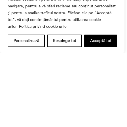
navigare, pentru a vă oferi reclame sau conținut personalizat
și pentru a analiza traficul nostru. Făcând clic pe "Acceptă
tot", vă dați consimțământul pentru utilizarea cookie-
urilor.
Politica privind cookie-urile
Personalizează
Respinge tot
Acceptă tot
,
Banii tăi
Educatie financiara
Ghidul complet al taxelor pe investiții în România
(2026): Dividende, câștig de capital, dobânzi și
CASS