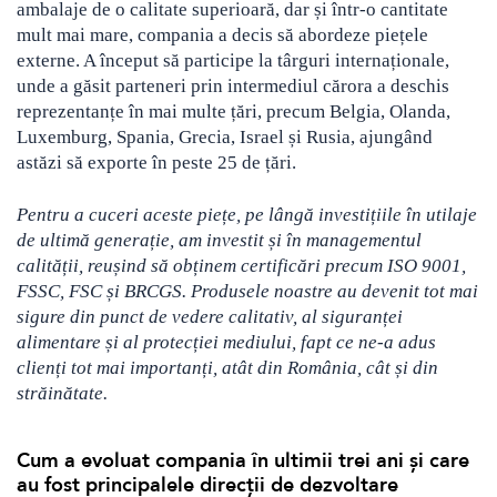
ambalaje de o calitate superioară, dar și într-o cantitate
mult mai mare, compania a decis să abordeze piețele
externe. A început să participe la târguri internaționale,
unde a găsit parteneri prin intermediul cărora a deschis
reprezentanțe în mai multe țări, precum Belgia, Olanda,
Luxemburg, Spania, Grecia, Israel și Rusia, ajungând
astăzi să exporte în peste 25 de țări.
Pentru a cuceri aceste piețe, pe lângă investițiile în utilaje
de ultimă generație, am investit și în managementul
calității, reușind să obținem certificări precum ISO 9001,
FSSC, FSC și BRCGS. Produsele noastre au devenit tot mai
sigure din punct de vedere calitativ, al siguranței
alimentare și al protecției mediului, fapt ce ne-a adus
clienți tot mai importanți, atât din România, cât și din
străinătate.
Cum a evoluat compania în ultimii trei ani și care
au fost principalele direcții de dezvoltare