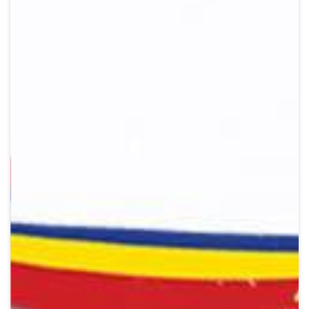
Crypto
Sustainability
Digital payments
BROKERI
TERMENUL ZILEI