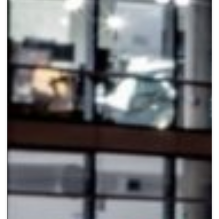
Crypto
Sustainability
Digital payments
BROKERI
TERMENUL ZILEI