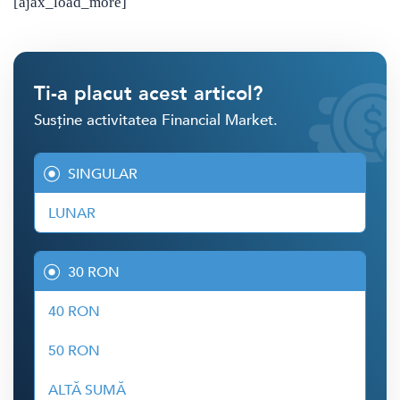
[ajax_load_more]
Ti-a placut acest articol?
Susține activitatea Financial Market.
SINGULAR
LUNAR
30 RON
40 RON
50 RON
ALTĂ SUMĂ