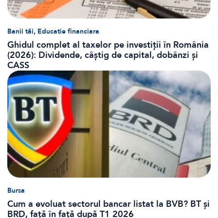
,
Banii tăi
Educatie financiara
Ghidul complet al taxelor pe investiții în România
(2026): Dividende, câștig de capital, dobânzi și
CASS
Bursa
Cum a evoluat sectorul bancar listat la BVB? BT și
BRD, față în față după T1 2026