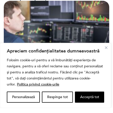
Apreciem confidențialitatea dumneavoastră
Folosim cookie-uri pentru a vă îmbunătăți experiența de
Banii tăi
navigare, pentru a vă oferi reclame sau conținut personalizat
Când vinzi o acțiune din portofoliu: Cele 7 motive
și pentru a analiza traficul nostru. Făcând clic pe "Acceptă
întemeiate și 4 capcane emoționale (ghid 2026)
tot", vă dați consimțământul pentru utilizarea cookie-
urilor.
Politica privind cookie-urile
Personalizează
Respinge tot
Acceptă tot