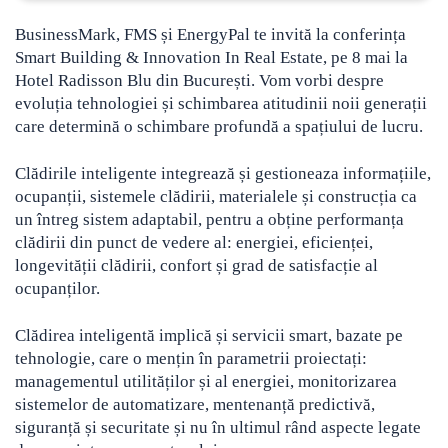
BusinessMark, FMS și EnergyPal te invită la conferința
Smart Building & Innovation In Real Estate, pe 8 mai la
Hotel Radisson Blu din București.
Vom vorbi despre
evoluția tehnologiei și schimbarea atitudinii noii generații
care determină o schimbare profundă a spațiului de lucru.
Clădirile inteligente integrează și gestioneaza informațiile,
ocupanții, sistemele clădirii, materialele și construcția ca
un întreg sistem adaptabil, pentru a obține performanța
clădirii din punct de vedere al: energiei, eficienței,
longevității clădirii, confort și grad de satisfacție al
ocupanților.
Clădirea inteligentă implică și servicii smart, bazate pe
tehnologie, care o mențin în parametrii proiectați:
managementul utilităților și al energiei, monitorizarea
sistemelor de automatizare, mentenanță predictivă,
siguranță și securitate și nu în ultimul rând aspecte legate