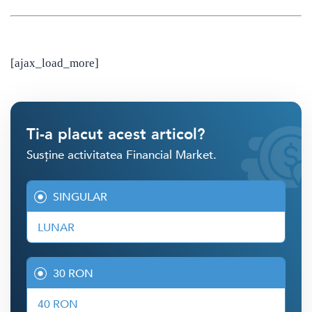
[ajax_load_more]
Ti-a placut acest articol?
Susține activitatea Financial Market.
SINGULAR
LUNAR
30 RON
40 RON