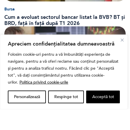
Bursa
Cum a evoluat sectorul bancar listat la BVB? BT și
BRD, față în față după T1 2026
Apreciem confidențialitatea dumneavoastră
Folosim cookie-uri pentru a vă îmbunătăți experiența de
navigare, pentru a vă oferi reclame sau conținut personalizat
și pentru a analiza traficul nostru. Făcând clic pe "Acceptă
tot", vă dați consimțământul pentru utilizarea cookie-
urilor.
Politica privind cookie-urile
Personalizează
Respinge tot
Acceptă tot
Banii tăi
Când vinzi o acțiune din portofoliu: Cele 7 motive
întemeiate și 4 capcane emoționale (ghid 2026)