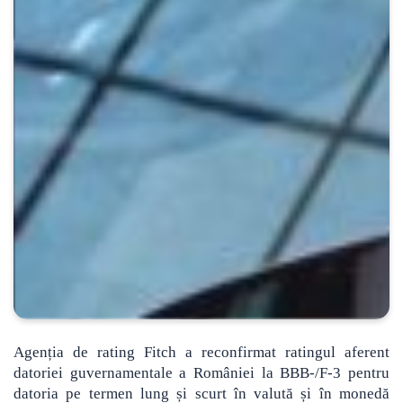
Agenția de rating Fitch a reconfirmat ratingul aferent
datoriei guvernamentale a României la BBB-/F-3 pentru
datoria pe termen lung și scurt în valută și în monedă