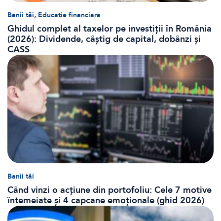
,
Banii tăi
Educatie financiara
Ghidul complet al taxelor pe investiții în România
(2026): Dividende, câștig de capital, dobânzi și
CASS
Banii tăi
Când vinzi o acțiune din portofoliu: Cele 7 motive
întemeiate și 4 capcane emoționale (ghid 2026)