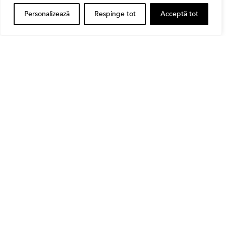
Personalizează
Respinge tot
Acceptă tot
Alătură-te Comunității Financial
Market