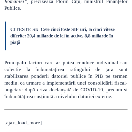
României”,
precizează Florin Cîțu, ministrul Finanțelor
Publice.
CITESTE SI:
Cele cinci foste SIF-uri, la cinci viteze
diferite: 20,4 miliarde de lei în active, 8,8 miliarde în
piață
Principalii factori care ar putea conduce individual sau
colectiv la îmbunătățirea ratingului de țară sunt
stabilizarea ponderii datoriei publice în PIB pe termen
mediu, ca urmare a implementării unei consolidării fiscal-
bugetare după criza declanșată de COVID-19, precum și
îmbunătățirea susținută a nivelului datoriei externe.
[ajax_load_more]