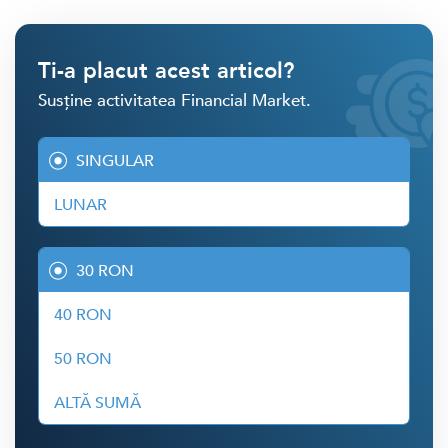
Ti-a placut acest articol?
Susține activitatea Financial Market.
SINGULAR
LUNAR
30 RON
40 RON
50 RON
ALTĂ SUMĂ