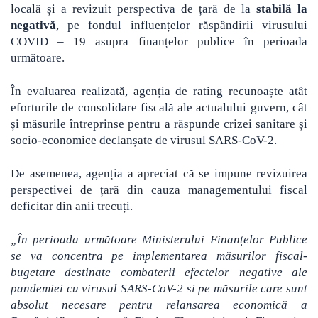
locală
și a revizuit perspectiva de țară de la
stabilă la
negativă
, pe fondul influențelor răspândirii virusului
COVID – 19 asupra finanțelor publice în perioada
următoare.
În evaluarea realizată, agenția de rating recunoaște atât
eforturile de consolidare fiscală ale actualului guvern, cât
și măsurile întreprinse pentru a răspunde crizei sanitare și
socio-economice declanșate de virusul SARS-CoV-2.
De asemenea, agenția a apreciat că se impune revizuirea
perspectivei de țară din cauza managementului fiscal
deficitar din anii trecuți.
„În perioada următoare Ministerului Finanțelor Publice
se va concentra pe implementarea măsurilor fiscal-
bugetare destinate combaterii efectelor negative ale
pandemiei cu virusul SARS-CoV-2 si pe măsurile care sunt
absolut necesare pentru relansarea economică a