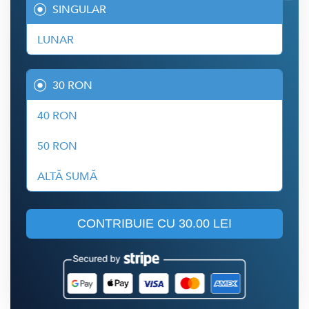
SINGULAR
LUNAR
30 RON
40 RON
50 RON
ALTĂ SUMĂ
CONTRIBUIE CU
30.00 LEI