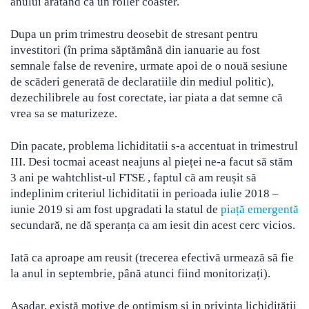
anului aratând ca un roller coaster.
Dupa un prim trimestru deosebit de stresant pentru
investitori (în prima săptămână din ianuarie au fost
semnale false de revenire, urmate apoi de o nouă sesiune
de scăderi generată de declaratiile din mediul politic),
dezechilibrele au fost corectate, iar piata a dat semne că
vrea sa se maturizeze.
Din pacate, problema lichiditatii s-a accentuat in trimestrul
III. Desi tocmai aceast neajuns al pieței ne-a facut să stăm
3 ani pe wahtchlist-ul FTSE , faptul că am reușit să
indeplinim criteriul lichiditatii in perioada iulie 2018 –
iunie 2019 si am fost upgradati la statul de
piață emergentă
secundară, ne dă speranța ca am iesit din acest cerc vicios.
Iată ca aproape am reusit (trecerea efectivă urmează să fie
la anul in septembrie, până atunci fiind monitorizați).
Așadar, există motive de optimism și in privința lichidității