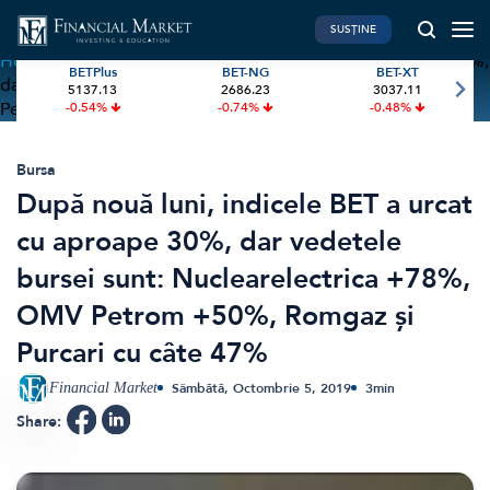
SUSȚINE
Home
»
După nouă luni, indicele BET a urcat cu aproape 30%,
BETPlus
BET-NG
BET-XT
dar vedetele bursei sunt: Nuclearelectrica +78%, OMV
5137.13
2686.23
3037.11
PIATA DE CAPITAL
FINANTE PERSONALE
Petrom +50%, Romgaz și Purcari cu câte 47%
-0.54%
-0.74%
-0.48%
Market News
Banii tăi
Investiții
Educatie financiara
Bursa
După nouă luni, indicele BET a urcat
International
Pensie & taxe
cu aproape 30%, dar vedetele
BVB Recap
Credite
bursei sunt: Nuclearelectrica +78%,
Bursa
Asigurari
OMV Petrom +50%, Romgaz și
Acțiunea Zilei
Start-Up
Purcari cu câte 47%
Brokeri
Financial Market
Sâmbătă, Octombrie 5, 2019
3
min
FINTECH
GREEN FINANCE
Share:
Artificial Intelligence
ESG Investments
Digital Trends
Renewable Energy