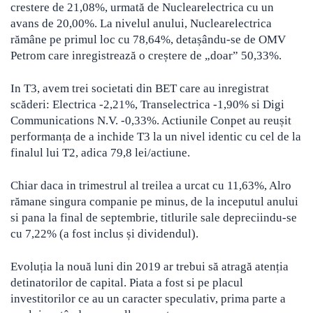
crestere de 21,08%, urmată de Nuclearelectrica cu un
avans de 20,00%. La nivelul anului, Nuclearelectrica
rămâne pe primul loc cu 78,64%, detașându-se de OMV
Petrom care inregistrează o creștere de „doar” 50,33%.
In T3, avem trei societati din BET care au inregistrat
scăderi: Electrica -2,21%, Transelectrica -1,90% si Digi
Communications N.V. -0,33%. Actiunile Conpet au reușit
performanța de a inchide T3 la un nivel identic cu cel de la
finalul lui T2, adica 79,8 lei/actiune.
Chiar daca in trimestrul al treilea a urcat cu 11,63%, Alro
rămane singura companie pe minus, de la inceputul anului
si pana la final de septembrie, titlurile sale depreciindu-se
cu 7,22% (a fost inclus și dividendul).
Evoluția la nouă luni din 2019 ar trebui să atragă atenția
detinatorilor de capital. Piata a fost si pe placul
investitorilor ce au un caracter speculativ, prima parte a