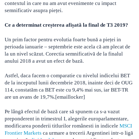
contextul in care nu am avut evenimente cu impact
semnificativ asupra pieței.
Ce a determinat creșterea afișată la final de T3 2019?
Un prim factor pentru evolutia foarte bună a pieței in
perioada ianuarie – septembrie este acela că am plecat de
la un nivel scăzut. Corectia semnificativă de la finalul
anului 2018 a avut un efect de bază.
Astfel, daca facem o comparatie cu nivelul indicelui BET
de la inceputul lunii decembrie 2018, inainte deci de OUG
114, constatăm ca BET este cu 9,4% mai sus, iar BET-TR
are un avans de 19,7%.[emaillocker]
Pe lângă efectul de bază care să spunem ca s-a vazut
preponderent in trimestrul I, alegerile europarlamentare,
modificarea ponderii titlurilor românesti in indicele
MSCI
Frontier Markets
ca urmare a trecerii Argentinei intr-o ligă