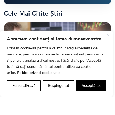
Cele Mai Citite Știri
Apreciem confidențialitatea dumneavoastră
Folosim cookie-uri pentru a vă îmbunătăți experiența de
navigare, pentru a vă oferi reclame sau conținut personalizat
și pentru a analiza traficul nostru. Făcând clic pe "Acceptă
tot", vă dați consimțământul pentru utilizarea cookie-
urilor.
Politica privind cookie-urile
Banii tăi
Personalizează
Respinge tot
Acceptă tot
Când vinzi o acțiune din portofoliu: Cele 7 motive
întemeiate și 4 capcane emoționale (ghid 2026)