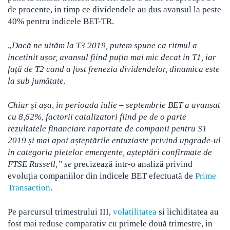
de procente, in timp ce dividendele au dus avansul la peste
40% pentru indicele BET-TR.
„
Dacă ne uităm la T3 2019, putem spune ca ritmul a
incetinit ușor, avansul fiind puțin mai mic decat in T1, iar
față de T2 cand a fost frenezia dividendelor, dinamica este
la sub jumătate.
Chiar și așa, in perioada iulie – septembrie BET a avansat
cu 8,62%, factorii catalizatori fiind pe de o parte
rezultatele financiare raportate de companii pentru S1
2019 și mai apoi așteptările entuziaste privind upgrade-ul
in categoria pietelor emergente, așteptări confirmate de
FTSE Russell,” se
precizează intr-o analiză privind
evoluția companiilor din indicele BET efectuată de
Prime
Transaction
.
Pe parcursul trimestrului III,
volatilitatea
si lichiditatea au
fost mai reduse comparativ cu primele două trimestre, in