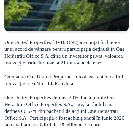
One United Properties (BVB: ONE) a anunțat închierea
unui acord de vânzare pentru participația deținută în One
Herăstrău Office S.A. către un investitor privat, valoarea
tranzacției ridicându-se la 21 milioane de euro.
Compania One United Properties a fost asistată în cadrul
tranzacției de către JLL România.
One United Properties deținea 30% din acțiunile One
Herăstrău Office Properties S.A., care, la rândul său,
deținea 66,67% din pachetul de acțiuni One Herăstrău
Office S.A.. Participația a fost achiziționată în iunie 2020
la o evaluare a clădirii de 15 milioane de euro.