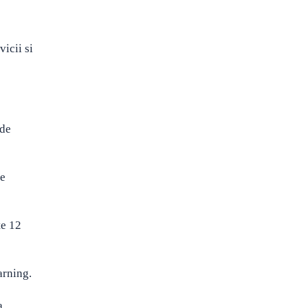
icii si
 de
de
te 12
arning.
a.