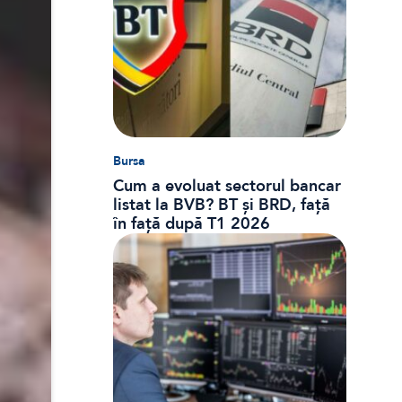
Bursa
Cum a evoluat sectorul bancar
listat la BVB? BT și BRD, față
în față după T1 2026