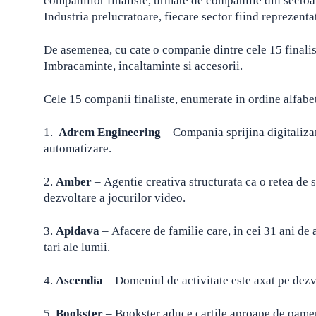
companiilor finaliste, urmate de companiile din sectoar
Industria prelucratoare, fiecare sector fiind reprezenta
De asemenea, cu cate o companie dintre cele 15 finalis
Imbracaminte, incaltaminte si accesorii.
Cele 15 companii finaliste, enumerate in ordine alfabet
1.
Adrem Engineering
– Compania sprijina digitaliza
automatizare.
2.
Amber
– Agentie creativa structurata ca o retea de st
dezvoltare a jocurilor video.
3.
Apidava
– Afacere de familie care, in cei 31 ani de 
tari ale lumii.
4.
Ascendia
– Domeniul de activitate este axat pe dezvo
5.
Bookster
– Bookster aduce cartile aproape de oameni