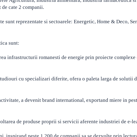
ele Agricultura, Industria alimentara, Industria farmaceutica si
t de cate 2 companii.
te sunt reprezentate si sectoarele: Energetic, Home & Deco, Serv
ica sunt:
rea infrastructurii romanesti de energie prin proiecte complexe
udiouri cu specializari diferite, ofera o paleta larga de solutii 
activitate, a devenit brand international, exportand miere in pes
ltarea de produse proprii si servicii aferente industriei de e-le
, inspirand peste 1.200 de companii sa se dezvolte prin lectur