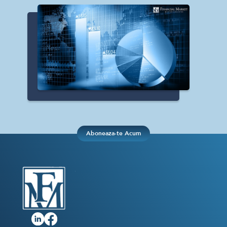
Crypto
Sustainability
Digital payments
BROKERI
TERMENUL ZILEI
Aboneaza-te Acum