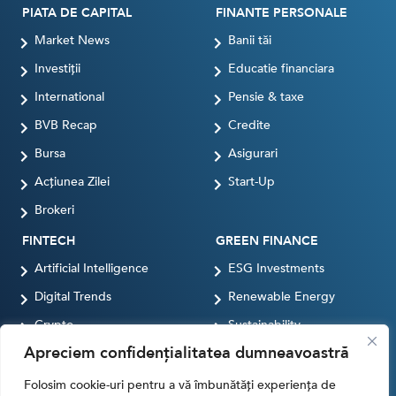
PIATA DE CAPITAL
FINANTE PERSONALE
Market News
Banii tăi
Investiții
Educatie financiara
International
Pensie & taxe
BVB Recap
Credite
Bursa
Asigurari
Acțiunea Zilei
Start-Up
Brokeri
FINTECH
GREEN FINANCE
Artificial Intelligence
ESG Investments
Digital Trends
Renewable Energy
Crypto
Sustainability
Apreciem confidențialitatea dumneavoastră
Digital payments
BROKERI
TERMENUL ZILEI
Folosim cookie-uri pentru a vă îmbunătăți experiența de