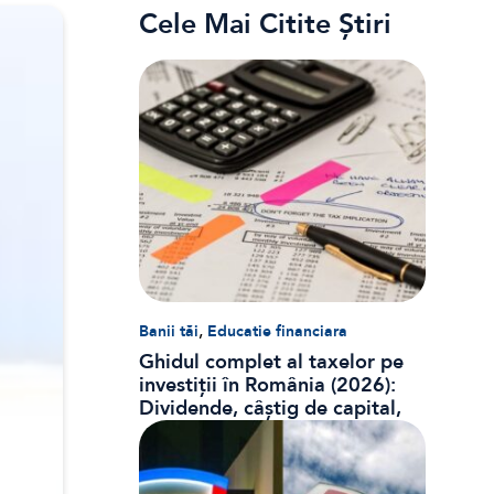
Cele Mai Citite Știri
,
Banii tăi
Educatie financiara
Ghidul complet al taxelor pe
investiții în România (2026):
Dividende, câștig de capital,
dobânzi și CASS