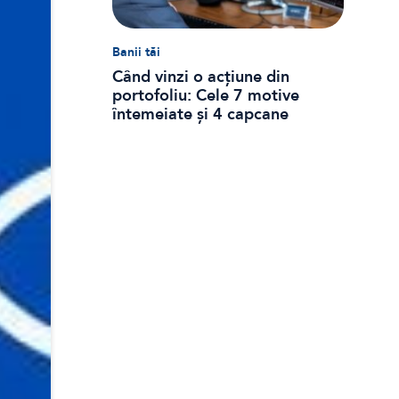
Banii tăi
Când vinzi o acțiune din
portofoliu: Cele 7 motive
întemeiate și 4 capcane
emoționale (ghid 2026)