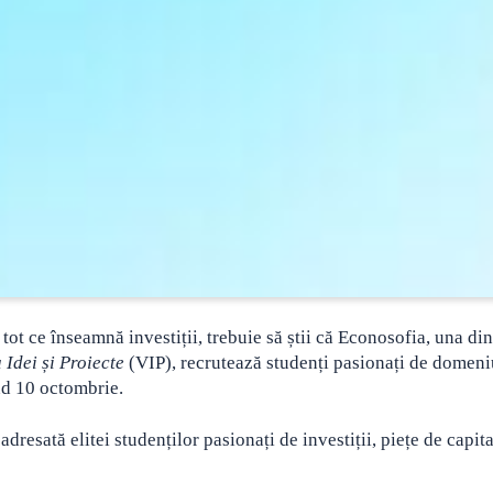
 tot ce înseamnă investiții, trebuie să știi că Econosofia, una din
 Idei și Proiecte
(VIP), recrutează studenți pasionați de domeni
nd 10 octombrie.
resată elitei studenților pasionați de investiții, piețe de capita