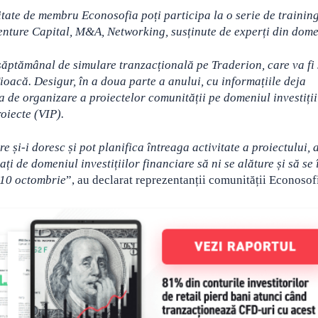
itate de membru Econosofia poți participa la o serie de training
enture Capital, M&A, Networking, susținute de experți din dome
săptămânal de simulare tranzacțională pe Traderion, care va fi 
oacă. Desigur, în a doua parte a anului, cu informațiile deja
a de organizare a proiectelor comunității pe domeniul investiții
roiecte (VIP).
 și-i doresc și pot planifica întreaga activitate a proiectului, 
ați de domeniul investițiilor financiare să ni se alăture și să se 
10 octombrie
”, au declarat reprezentanții comunității Econosof