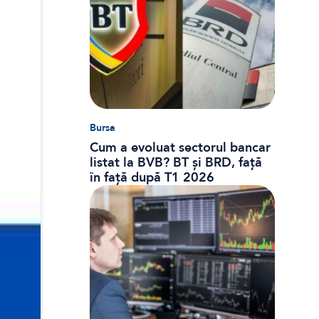
Bursa
Cum a evoluat sectorul bancar
listat la BVB? BT și BRD, față
în față după T1 2026