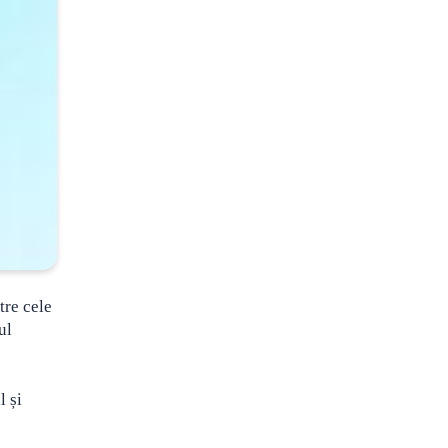
tre cele
ul
l și