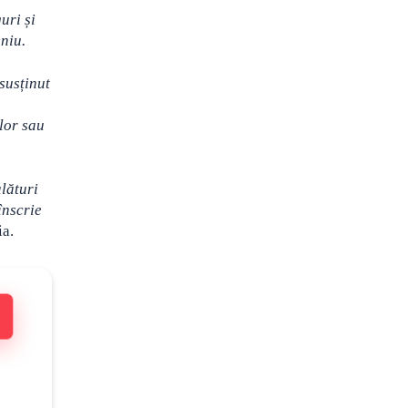
uri și
niu.
susținut
lor sau
alături
înscrie
ia.