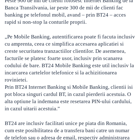
Peste 900 de mii de clienti folosesc Internet Banking de la
Banca Transilvania, iar peste 300 de mii de clienti fac
banking pe telefonul mobil, avand – prin BT24 – acces
rapid si non-stop la conturile proprii.
„Pe Mobile Banking, autentificarea poate fi facuta inclusiv
cu amprenta, ceea ce simplifica accesarea aplicatiei si
creste securitatea tranzactiilor clientilor. De asemenea,
facturile se platesc foarte usor, inclusiv prin scanarea
codului de bare. BT24 Mobile Banking este util inclusiv la
incarcarea cartelelor telefonice si la achizitionarea
rovinietei.
Prin BT24 Internet Banking si Mobile Banking, clientii isi
pot bloca singuri cardul BT, in cazul pierderii acestuia. O
alta optiune la indemana este resetarea PIN-ului cardului,
in cazul uitarii acestuia.”
BT24 are inclusiv facilitati unice pe piata din Romania,
cum este posibilitatea de a transfera bani catre un numar
de telefon sau o adresa de email, respectiv administrarea