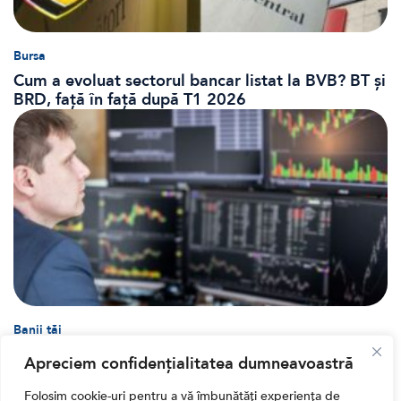
Bursa
Cum a evoluat sectorul bancar listat la BVB? BT și
BRD, față în față după T1 2026
Banii tăi
Când vinzi o acțiune din portofoliu: Cele 7 motive
Apreciem confidențialitatea dumneavoastră
întemeiate și 4 capcane emoționale (ghid 2026)
Folosim cookie-uri pentru a vă îmbunătăți experiența de