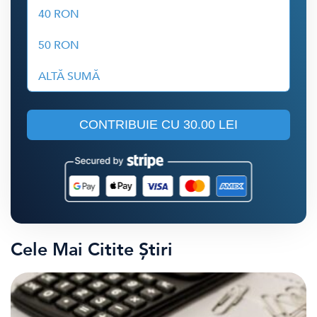
40 RON
50 RON
ALTĂ SUMĂ
CONTRIBUIE CU
30.00 LEI
Cele Mai Citite Știri