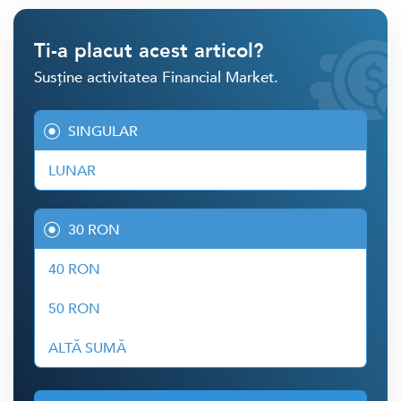
Ti-a placut acest articol?
Susține activitatea Financial Market.
SINGULAR
LUNAR
30 RON
40 RON
50 RON
ALTĂ SUMĂ