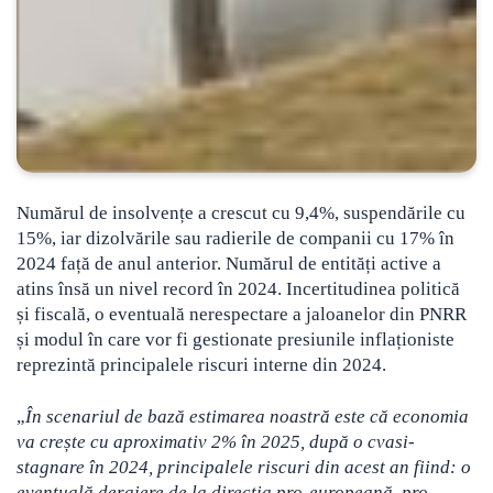
Numărul de insolvențe a crescut cu 9,4%, suspendările cu
15%, iar dizolvările sau radierile de companii cu 17% în
2024 față de anul anterior. Numărul de entități active a
atins însă un nivel record în 2024. Incertitudinea politică
și fiscală, o eventuală nerespectare a jaloanelor din PNRR
și modul în care vor fi gestionate presiunile inflaționiste
reprezintă principalele riscuri interne din 2024.
„
În scenariul de bază estimarea noastră este că economia
va crește cu aproximativ 2% în 2025, după o cvasi-
stagnare în 2024, principalele riscuri din acest an fiind: o
eventuală deraiere de la direcția pro-europeană, pro-