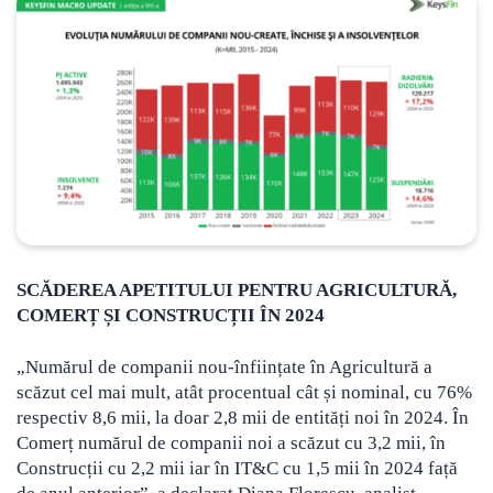
SCĂDEREA APETITULUI PENTRU AGRICULTURĂ,
COMERȚ ȘI CONSTRUCȚII ÎN 2024
„Numărul de companii nou-înființate în Agricultură a
scăzut cel mai mult, atât procentual cât și nominal, cu 76%
respectiv 8,6 mii, la doar 2,8 mii de entități noi în 2024. În
Comerț numărul de companii noi a scăzut cu 3,2 mii, în
Construcții cu 2,2 mii iar în IT&C cu 1,5 mii în 2024 față