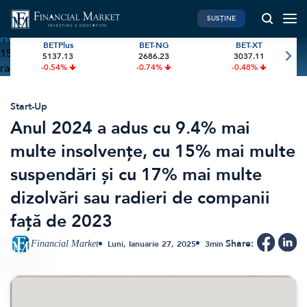
SUSȚINE
Home
»
Anul 2024 a adus cu 9.4% mai multe insolvențe, cu
BETPlus
BET-NG
BET-XT
15% mai multe suspendări și cu 17% mai multe dizolvări sau
5137.13
2686.23
3037.11
PIATA DE CAPITAL
FINANTE PERSONALE
radieri de companii față de 2023
-0.54%
-0.74%
-0.48%
Market News
Banii tăi
Investiții
Educatie financiara
Start-Up
Anul 2024 a adus cu 9.4% mai
International
Pensie & taxe
multe insolvențe, cu 15% mai multe
BVB Recap
Credite
suspendări și cu 17% mai multe
Bursa
Asigurari
dizolvări sau radieri de companii
Acțiunea Zilei
Start-Up
față de 2023
Brokeri
Share:
Financial Market
Luni, Ianuarie 27, 2025
3
min
FINTECH
GREEN FINANCE
Artificial Intelligence
ESG Investments
Digital Trends
Renewable Energy