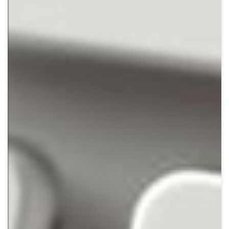
Crypto
Sustainability
Digital payments
BROKERI
TERMENUL ZILEI