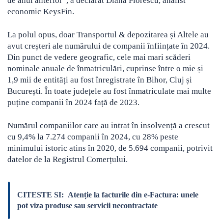
de anul anterior”, a declarat Diana Florescu, analist
economic KeysFin.
La polul opus, doar Transportul & depozitarea și Altele au
avut creșteri ale numărului de companii înființate în 2024.
Din punct de vedere geografic, cele mai mari scăderi
nominale anuale de înmatriculări, cuprinse între o mie și
1,9 mii de entități au fost înregistrate în Bihor, Cluj și
București. În toate județele au fost înmatriculate mai multe
puține companii în 2024 față de 2023.
Numărul companiilor care au intrat în insolvență a crescut
cu 9,4% la 7.274 companii în 2024, cu 28% peste
minimului istoric atins în 2020, de 5.694 companii, potrivit
datelor de la Registrul Comerțului.
CITESTE SI:
Atenție la facturile din e-Factura: unele
pot viza produse sau servicii necontractate