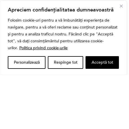
,
Banii tăi
Educatie financiara
Apreciem confidențialitatea dumneavoastră
Ghidul complet al taxelor pe investiții în România
(2026): Dividende, câștig de capital, dobânzi și
Folosim cookie-uri pentru a vă îmbunătăți experiența de
CASS
navigare, pentru a vă oferi reclame sau conținut personalizat
și pentru a analiza traficul nostru. Făcând clic pe "Acceptă
tot", vă dați consimțământul pentru utilizarea cookie-
urilor.
Politica privind cookie-urile
Personalizează
Respinge tot
Acceptă tot
Banii tăi
Când vinzi o acțiune din portofoliu: Cele 7 motive
întemeiate și 4 capcane emoționale (ghid 2026)