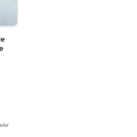
de
de
i
ului