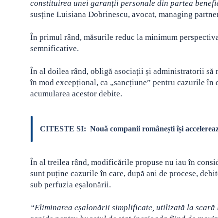
constituirea unei garanții personale din partea benefi
susține Luisiana Dobrinescu, avocat, managing partn
În primul rând, măsurile reduc la minimum perspectiva 
semnificative.
În al doilea rând, obligă asociații și administratorii s
în mod excepțional, ca „sancțiune” pentru cazurile în c
acumularea acestor debite.
CITESTE SI:
Nouă companii românești își accelerea
În al treilea rând, modificările propuse nu iau în cons
sunt puține cazurile în care, după ani de procese, debite
sub perfuzia eșalonării.
“Eliminarea eșalonării simplificate, utilizată la scară