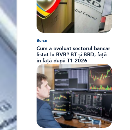
Bursa
Cum a evoluat sectorul bancar
listat la BVB? BT și BRD, față
în față după T1 2026