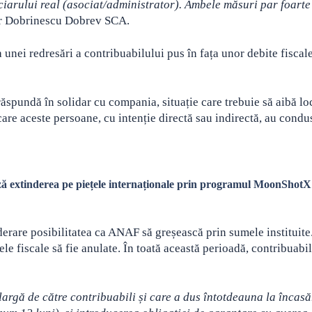
ciarului real (asociat/administrator). Ambele măsuri par foart
er Dobrinescu Dobrev SCA.
unei redresări a contribuabilului pus în fața unor debite fiscal
ă răspundă în solidar cu compania, situație care trebuie să aibă lo
are aceste persoane, cu intenție directă sau indirectă, au condu
ză extinderea pe piețele internaționale prin programul MoonShotX
iderare posibilitatea ca ANAF să greșească prin sumele instituite
le fiscale să fie anulate. În toată această perioadă, contribuabil
 largă de către contribuabili și care a dus întotdeauna la încasă