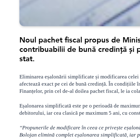
Noul pachet fiscal propus de Minist
contribuabilii de bună credință și 
stat.
Eliminarea eșalonării simplificate și modificarea celei
afectează exact pe cei de bună credință. În condițiile 
Finanțelor, prin cel de-al doilea pachet fiscal, le ia col
Eșalonarea simplificată este pe o perioadă de maximum 1
debitorului, iar cea clasică pe maximum 5 ani, cu consti
“Propunerile de modificare în ceea ce privește eșalonă
Bolojan elimină complet eșalonarea simplificată, iar 