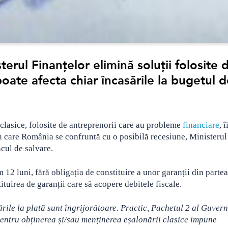
erul Finanțelor elimină soluții folosite 
poate afecta chiar încasările la bugetul 
 clasice, folosite de antreprenorii care au probleme
financiare
, î
în care România se confruntă cu o posibilă recesiune, Ministerul
acul de salvare.
2 luni, fără obligația de constituire a unor garanții din partea
tuirea de garanții care să acopere debitele fiscale.
rile la plată sunt îngrijorătoare. Practic, Pachetul 2 al Guvern
pentru obținerea și/sau menținerea eșalonării clasice impune