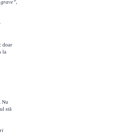
e grave”
,
e
c doar
s la
. Nu
ul stă
ri