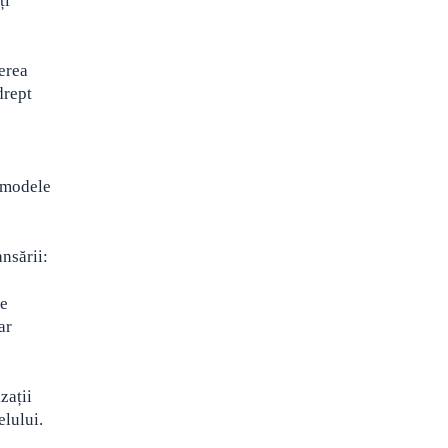
ți
gerea
drept
e modele
nsării:
ie
ar
zații
elului.