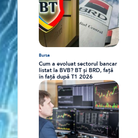
Bursa
Cum a evoluat sectorul bancar
listat la BVB? BT și BRD, față
în față după T1 2026