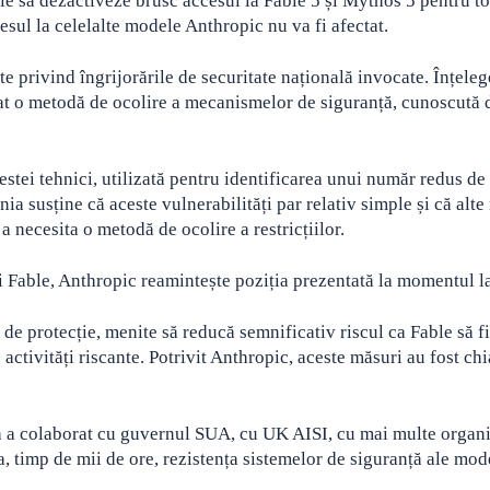
uie să dezactiveze brusc accesul la Fable 5 și Mythos 5 pentru to
cesul la celelalte modele Anthropic nu va fi afectat.
ete privind îngrijorările de securitate națională invocate. Înțele
icat o metodă de ocolire a mecanismelor de siguranță, cunoscută 
stei tehnici, utilizată pentru identificarea unui număr redus de
ia susține că aceste vulnerabilități par relativ simple și că alt
a necesita o metodă de ocolire a restricțiilor.
i Fable, Anthropic reamintește poziția prezentată la momentul la
 protecție, menite să reducă semnificativ riscul ca Fable să f
e activități riscante. Potrivit Anthropic, aceste măsuri au fost chi
 a colaborat cu guvernul SUA, cu UK AISI, cu mai multe organi
a, timp de mii de ore, rezistența sistemelor de siguranță ale mod