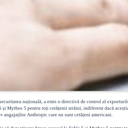
ecuritatea națională, a emis o directivă de control al exporturil
și Mythos 5 pentru toți cetățenii străini, indiferent dacă aceștia
iv angajaților Anthropic care nu sunt cetățeni americani.