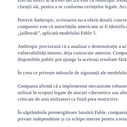
Efectul direct al acestei decizii este că Anthropic treb
clienții săi, pentru a se conforma cerințelor legale. Ac
Potrivit Anthropic, scrisoarea nu a oferit detalii concr
companiei este că autoritățile americane ar fi identif
„jailbreak”, aplicată modelului Fable 5.
Anthropic precizează că a analizat o demonstrație a ace
vulnerabilități minore, deja cunoscute anterior. Compan
disponibile public pot ajunge la aceleași rezultate fără 
În ceea ce privește măsurile de siguranță ale modelulu
Compania afirmă că a implementat mecanisme robuste de
utilizat în scopuri legate de atacuri cibernetice sau alt
criticate de unii utilizatori ca fiind prea restrictive.
În săptămânile premergătoare lansării Fable, compania
private independente și cu echipe interne pentru a test