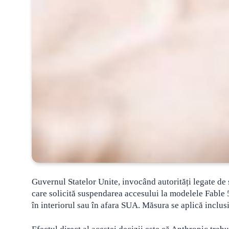
Guvernul Statelor Unite, invocând autorități legate de s
care solicită suspendarea accesului la modelele Fable 5 
în interiorul sau în afara SUA. Măsura se aplică inclus