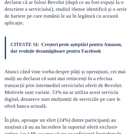
declarat că ar folosi Revolut (după ce au fost expuși la o
descriere a serviciului), studiul iSense identifică și o serie
de bariere pe care românii le au în legătură cu această
aplicație.
CITESTE SI:
Creșteri peste așteptări pentru Amazon,
dar evoluție dezamăgitoare pentru Facebook
Atunci când vine vorba despre plăți și operațiuni, cei mai
mulți au declarat că sunt mai retincenți în a efectua
tranzacții prin intermediul serviciului oferit de Revolut.
Motivele sunt variate. 53% nu ar utiliza acest serviciu
digital, deoarece sunt mulțumiți de serviciile pe care le
oferă banca actuală.
În plus, aproape un sfert (24%) dintre participanți au
susținut că nu au încredere în suportul oferit exclusiv
online, iar 14% au spus că nu au suficientă încredere în