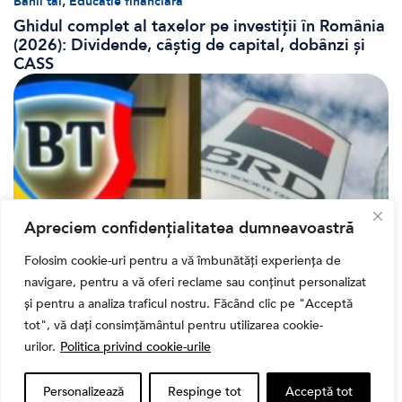
,
Banii tăi
Educatie financiara
Ghidul complet al taxelor pe investiții în România
(2026): Dividende, câștig de capital, dobânzi și
CASS
Apreciem confidențialitatea dumneavoastră
Folosim cookie-uri pentru a vă îmbunătăți experiența de
navigare, pentru a vă oferi reclame sau conținut personalizat
Bursa
și pentru a analiza traficul nostru. Făcând clic pe "Acceptă
Cum a evoluat sectorul bancar listat la BVB? BT și
tot", vă dați consimțământul pentru utilizarea cookie-
BRD, față în față după T1 2026
urilor.
Politica privind cookie-urile
Personalizează
Respinge tot
Acceptă tot