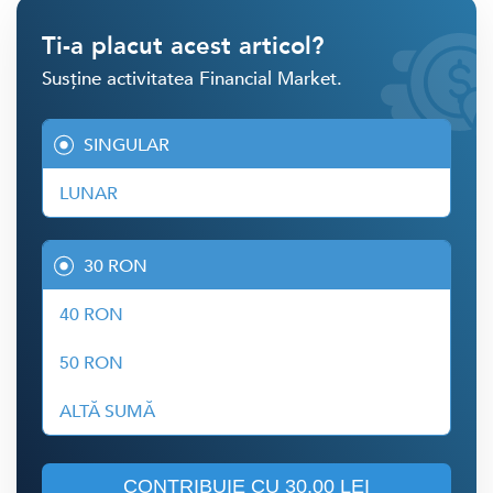
Ti-a placut acest articol?
Susține activitatea Financial Market.
SINGULAR
LUNAR
30 RON
40 RON
50 RON
ALTĂ SUMĂ
CONTRIBUIE CU
30.00 LEI