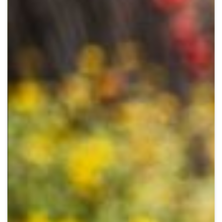
Crypto
Sustainability
Digital payments
BROKERI
TERMENUL ZILEI