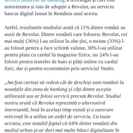
notorietatea și rata de adopție a Revolut, un serviciu
bancar digital lansat în România anul acesta.
Astfel, rezultatele studiului arată că 11% dintre români au
auzit de Revolut. Dintre românii care folosesc Revolut, cei
mai mulți (36%) l-au utilizat în alte țări, o treime (33%) l-
au folosit pentru a face schimb valutar, 30% l-au utilizat
pentru plata cu cardul în magazine fizice, iar 24% l-au
folosit pentru transfer de bani și plăți online cu cardul
fizic, dar și pentru economisire prin serviciul Vaults.
„
Am fost curioși să vedem cât de deschiși sunt românii la
noutățile din zona de banking și câți dintre aceștia
utilizează sau ar folosi servicii precum Revolut. Studiul
nostru arată că Revolut reprezintă o alternativă
interesantă, însă în același timp există și o oarecare
reticență în a utiliza un astfel de serviciu. Cu toate
acestea, este notabil faptul că 64% dintre românii din
mediul urban și-ar dori mai multe bănci digitalizate în