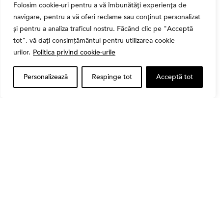
Folosim cookie-uri pentru a vă îmbunătăți experiența de
navigare, pentru a vă oferi reclame sau conținut personalizat
și pentru a analiza traficul nostru. Făcând clic pe "Acceptă
tot", vă dați consimțământul pentru utilizarea cookie-
Banii tăi
urilor.
Politica privind cookie-urile
Când vinzi o acțiune din portofoliu: Cele 7 motive
întemeiate și 4 capcane emoționale (ghid 2026)
Personalizează
Respinge tot
Acceptă tot