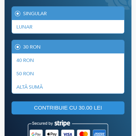
SINGULAR
LUNAR
30 RON
40 RON
50 RON
ALTĂ SUMĂ
CONTRIBUIE CU
30.00 LEI