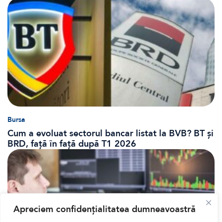
Bursa
Cum a evoluat sectorul bancar listat la BVB? BT și
BRD, față în față după T1 2026
Apreciem confidențialitatea dumneavoastră