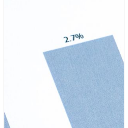
Crypto
Sustainability
Digital payments
BROKERI
TERMENUL ZILEI