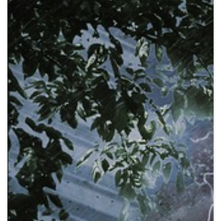
Crypto
Sustainability
Digital payments
BROKERI
TERMENUL ZILEI