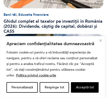
,
Banii tăi
Educatie financiara
Ghidul complet al taxelor pe investiții în România
(2026): Dividende, câștig de capital, dobânzi și
CASS
Apreciem confidențialitatea dumneavoastră
Folosim cookie-uri pentru a vă îmbunătăți experiența de
navigare, pentru a vă oferi reclame sau conținut personalizat
și pentru a analiza traficul nostru. Făcând clic pe "Acceptă
tot", vă dați consimțământul pentru utilizarea cookie-
urilor.
Politica privind cookie-urile
Personalizează
Respinge tot
Acceptă tot
Bursa
Cum a evoluat sectorul bancar listat la BVB? BT și
BRD, față în față după T1 2026