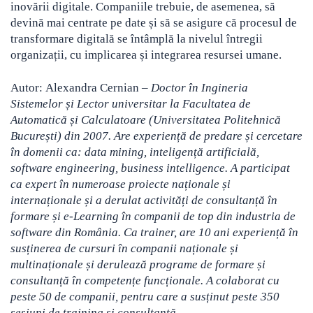
inovării digitale. Companiile trebuie, de asemenea, să
devină mai centrate pe date și să se asigure că procesul de
transformare digitală se întâmplă la nivelul întregii
organizații, cu implicarea și integrarea resursei umane.
Autor: Alexandra Cernian –
Doctor în Ingineria
Sistemelor și Lector universitar la Facultatea de
Automatică și Calculatoare (Universitatea Politehnică
București) din 2007. Are experiență de predare și cercetare
în domenii ca: data mining, inteligență artificială,
software engineering, business intelligence. A participat
ca expert în numeroase proiecte naționale și
internaționale și a derulat activități de consultanță în
formare și e-Learning în companii de top din industria de
software din România. Ca trainer, are 10 ani experiență în
susținerea de cursuri în companii naționale și
multinaționale și derulează programe de formare și
consultanță în competențe funcționale. A colaborat cu
peste 50 de companii, pentru care a susținut peste 350
sesiuni de training și consultanță.