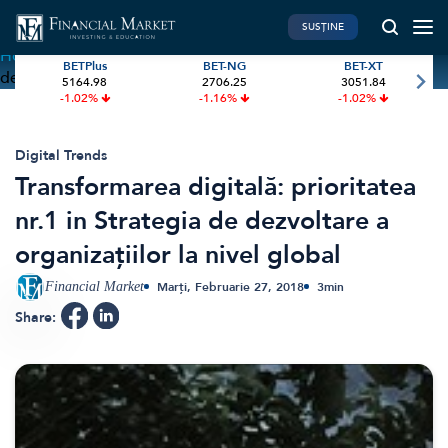
SUSȚINE
Home
»
Transformarea digitală: prioritatea nr.1 in Strategia
BETPlus
BET-NG
BET-XT
de dezvoltare a organizațiilor la nivel global
5164.98
2706.25
3051.84
PIATA DE CAPITAL
FINANTE PERSONALE
-1.02%
-1.16%
-1.02%
Market News
Banii tăi
Investiții
Educatie financiara
Digital Trends
Transformarea digitală: prioritatea
International
Pensie & taxe
nr.1 in Strategia de dezvoltare a
BVB Recap
Credite
organizațiilor la nivel global
Bursa
Asigurari
Acțiunea Zilei
Start-Up
Financial Market
Marți, Februarie 27, 2018
3
min
Brokeri
Share:
FINTECH
GREEN FINANCE
Artificial Intelligence
ESG Investments
Digital Trends
Renewable Energy