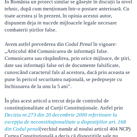
În România un proiect similar se găsește în discuții la nivel
tehnic, după cum menționam într-o postare anterioară. Cu
toate acestea și în prezent, în opinia acestui autor,
dispunem deja
in nuce
de mijloacele legale necesare
combaterii știrilor false.
Avem astfel prevederea din
Codul Penal
în vigoare:
„Articolul 404 Comunicarea de informaţii false.
Comunicarea sau răspândirea, prin orice mijloace, de ştiri,
date sau informaţii false ori de documente falsificate,
cunoscând caracterul fals al acestora, dacă prin aceasta se
pune în pericol securitatea naţională, se pedepseşte cu
închisoarea de la unu la 5 ani”.
În plus acest articol a trecut deja de controlul de
constituționalitate al Curții Constituționale. Astfel prin
Decizia nr.273 din 20 decembrie 2000 referitoare la
excepţia de neconstituţionalitate a dispoziţiilor art. 168
din Codul penal
(vechiul număr al noului articol 404 NCP)
Curtea Constituțională a decis că dispozițiile sale nu