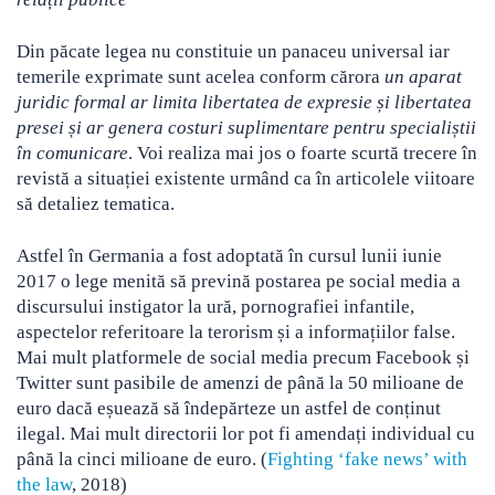
Din păcate legea nu constituie un panaceu universal iar
temerile exprimate sunt acelea conform cărora
un aparat
juridic formal ar limita libertatea de expresie și libertatea
presei și ar genera costuri suplimentare pentru specialiștii
în comunicare
. Voi realiza mai jos o foarte scurtă trecere în
revistă a situației existente urmând ca în articolele viitoare
să detaliez tematica.
Astfel în Germania a fost adoptată în cursul lunii iunie
2017 o lege menită să prevină postarea pe social media a
discursului instigator la ură, pornografiei infantile,
aspectelor referitoare la terorism și a informațiilor false.
Mai mult platformele de social media precum Facebook și
Twitter sunt pasibile de amenzi de până la 50 milioane de
euro dacă eșuează să îndepărteze un astfel de conținut
ilegal. Mai mult directorii lor pot fi amendați individual cu
până la cinci milioane de euro. (
Fighting ‘fake news’ with
the law
, 2018)