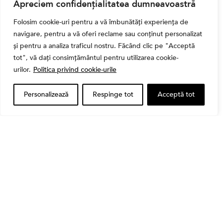
Apreciem confidențialitatea dumneavoastră
Ghidul complet al taxelor pe investiții în România
(2026): Dividende, câștig de capital, dobânzi și
Folosim cookie-uri pentru a vă îmbunătăți experiența de
CASS
navigare, pentru a vă oferi reclame sau conținut personalizat
și pentru a analiza traficul nostru. Făcând clic pe "Acceptă
tot", vă dați consimțământul pentru utilizarea cookie-
urilor.
Politica privind cookie-urile
Personalizează
Respinge tot
Acceptă tot
Bursa
Cum a evoluat sectorul bancar listat la BVB? BT și
BRD, față în față după T1 2026