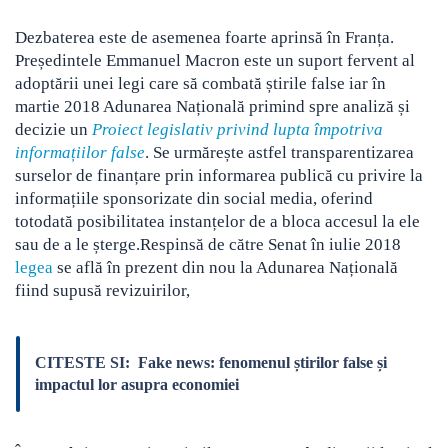
Dezbaterea este de asemenea foarte aprinsă în Franța.
Președintele Emmanuel Macron este un suport fervent al
adoptării unei legi care să combată știrile false iar în
martie 2018 Adunarea Națională primind spre analiză și
decizie un
Proiect legislativ privind lupta împotriva
informațiilor false
. Se urmărește astfel transparentizarea
surselor de finanțare prin informarea publică cu privire la
informațiile sponsorizate din social media, oferind
totodată posibilitatea instanțelor de a bloca accesul la ele
sau de a le șterge.Respinsă de către Senat în iulie 2018
legea
se află în prezent din nou la Adunarea Națională
fiind supusă revizuirilor,
CITESTE SI:
Fake news: fenomenul știrilor false și
impactul lor asupra economiei