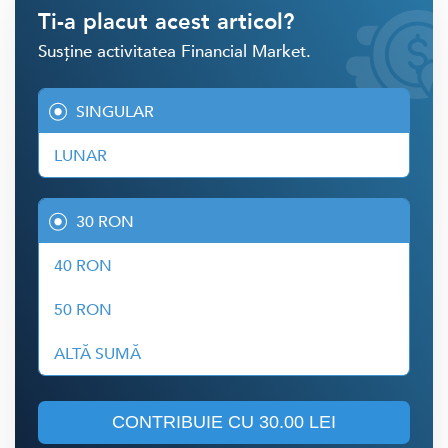
Ti-a placut acest articol?
Susține activitatea Financial Market.
SINGULAR
LUNAR
30 RON
40 RON
50 RON
ALTĂ SUMĂ
CONTRIBUIE CU
30.00 LEI