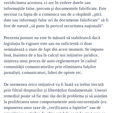
veridicitatea acestora, ci are în vedere datele sau
informaţiile false, precum şi documentele falsificate. Este
necesar ca fapta de a comunica sau de a răspândi „ştiri,
date sau informaţii false ori de documente falsificate” să fi
fost de natură „să pune în pericol securitatea naţională”.
Prezenta postare nu este în măsură să stabilească dacă
legislația în vigoare este sau nu suficientă ci doar
semnalează o stare de fapt din acest moment. Se impune
însă, înaintea de a lua în calcul noi inițiative juridice,
inițierea unui proces de auto-reglementare în cadrul
comunității comunicatorilor prin eliminarea falșilor
jurnaliști, comunicatori, lideri de opinie etc.
De asemenea orice inițiativă va fi luată va trebui trecută
prin filtrul drepturilor și libertăților fundamentale. Uneori
remediul poate să fie mai rău decât problema și să asistăm
la proliferarea unor comportamente anticoncurențiale (ex.
impunerea unor taxe de „verificarea a faptelor” sau de