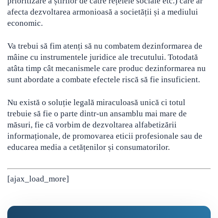
prioritizare a știrilor de către rețelele sociale etc.) care ar
afecta dezvoltarea armonioasă a societății și a mediului
economic.
Va trebui să fim atenți să nu combatem dezinformarea de
mâine cu instrumentele juridice ale trecutului. Totodată
atâta timp cât mecanismele care produc dezinformarea nu
sunt abordate a combate efectele riscă să fie insuficient.
Nu există o soluție legală miraculoasă unică ci totul
trebuie să fie o parte dintr-un ansamblu mai mare de
măsuri, fie că vorbim de dezvoltarea alfabetizării
informaționale, de promovarea eticii profesionale sau de
educarea media a cetățenilor și consumatorilor.
[ajax_load_more]