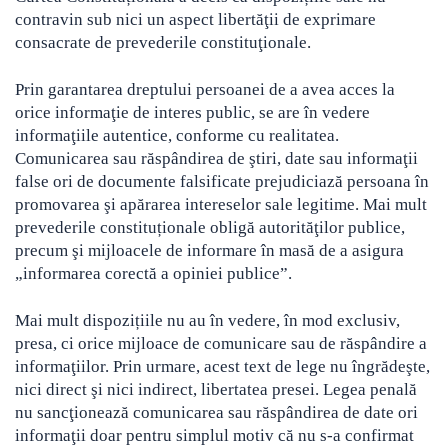
contravin sub nici un aspect libertăţii de exprimare
consacrate de prevederile constituţionale.
Prin garantarea dreptului persoanei de a avea acces la
orice informaţie de interes public, se are în vedere
informaţiile autentice, conforme cu realitatea.
Comunicarea sau răspândirea de ştiri, date sau informaţii
false ori de documente falsificate prejudiciază persoana în
promovarea şi apărarea intereselor sale legitime. Mai mult
prevederile constituționale obligă autorităţilor publice,
precum şi mijloacele de informare în masă de a asigura
„informarea corectă a opiniei publice”.
Mai mult dispozițiile nu au în vedere, în mod exclusiv,
presa, ci orice mijloace de comunicare sau de răspândire a
informaţiilor. Prin urmare, acest text de lege nu îngrădeşte,
nici direct şi nici indirect, libertatea presei. Legea penală
nu sancţionează comunicarea sau răspândirea de date ori
informaţii doar pentru simplul motiv că nu s-a confirmat