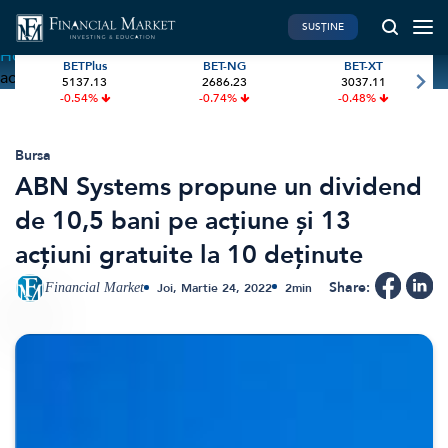
SUSȚINE
Home
»
ABN Systems propune un dividend de 10,5 bani pe
BETPlus
BET-NG
BET-XT
acțiune și 13 acțiuni gratuite la 10 deținute
5137.13
2686.23
3037.11
PIATA DE CAPITAL
FINANTE PERSONALE
-0.54%
-0.74%
-0.48%
Market News
Banii tăi
Investiții
Educatie financiara
Bursa
ABN Systems propune un dividend
International
Pensie & taxe
de 10,5 bani pe acțiune și 13
BVB Recap
Credite
acțiuni gratuite la 10 deținute
Bursa
Asigurari
Acțiunea Zilei
Start-Up
Share:
Financial Market
Joi, Martie 24, 2022
2
min
Brokeri
FINTECH
GREEN FINANCE
Artificial Intelligence
ESG Investments
Digital Trends
Renewable Energy