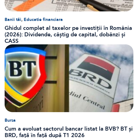
,
Banii tăi
Educatie financiara
Ghidul complet al taxelor pe investiții în România
(2026): Dividende, câștig de capital, dobânzi și
CASS
Bursa
Cum a evoluat sectorul bancar listat la BVB? BT și
BRD, față în față după T1 2026