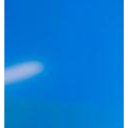
Crypto
Sustainability
Digital payments
BROKERI
TERMENUL ZILEI