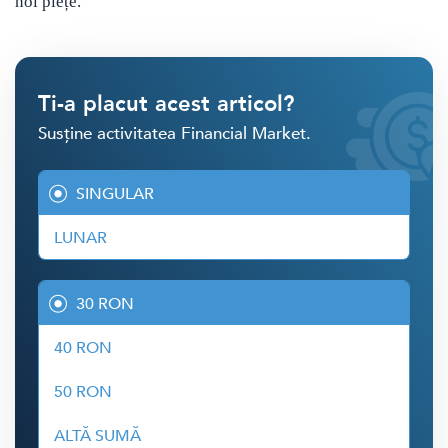
noi piețe.
Ti-a placut acest articol?
Susține activitatea Financial Market.
SINGULAR
LUNAR
30 RON
40 RON
50 RON
ALTĂ SUMĂ