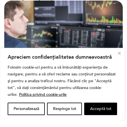
Apreciem confidențialitatea dumneavoastră
Folosim cookie-uri pentru a vă îmbunătăți experiența de
Banii tăi
navigare, pentru a vă oferi reclame sau conținut personalizat
Când vinzi o acțiune din portofoliu: Cele 7 motive
și pentru a analiza traficul nostru. Făcând clic pe "Acceptă
întemeiate și 4 capcane emoționale (ghid 2026)
tot", vă dați consimțământul pentru utilizarea cookie-
urilor.
Politica privind cookie-urile
Personalizează
Respinge tot
Acceptă tot