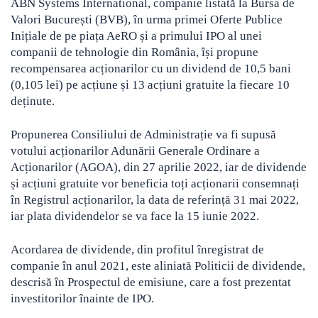
ABN Systems International, companie listată la Bursa de
Valori București (BVB), în urma primei Oferte Publice
Inițiale de pe piața AeRO și a primului IPO al unei
companii de tehnologie din România, își propune
recompensarea acționarilor cu un dividend de 10,5 bani
(0,105 lei) pe acțiune și 13 acțiuni gratuite la fiecare 10
deținute.
Propunerea Consiliului de Administrație va fi supusă
votului acționarilor Adunării Generale Ordinare a
Acționarilor (AGOA), din 27 aprilie 2022, iar de dividende
și acțiuni gratuite vor beneficia toți acționarii consemnați
în Registrul acționarilor, la data de referință 31 mai 2022,
iar plata dividendelor se va face la 15 iunie 2022.
Acordarea de dividende, din profitul înregistrat de
companie în anul 2021, este aliniată Politicii de dividende,
descrisă în Prospectul de emisiune, care a fost prezentat
investitorilor înainte de IPO.