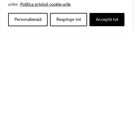
urilor.
Politica privind cookie-urile
Personalizează
Respinge tot
Acceptă tot
Alătură-te Comunității Financial