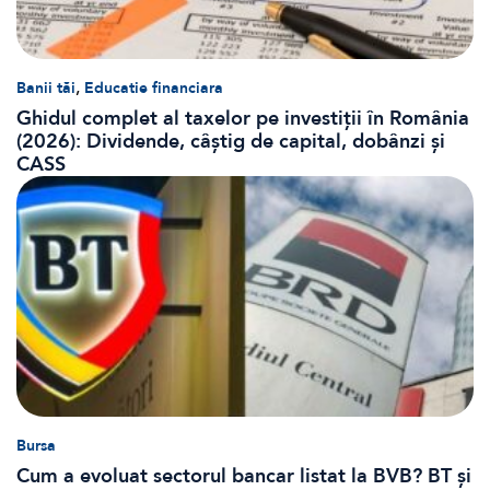
,
Banii tăi
Educatie financiara
Ghidul complet al taxelor pe investiții în România
(2026): Dividende, câștig de capital, dobânzi și
CASS
Bursa
Cum a evoluat sectorul bancar listat la BVB? BT și