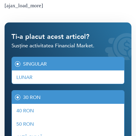
[ajax_load_more]
Ti-a placut acest articol?
Susține activitatea Financial Market.
SINGULAR
LUNAR
30 RON
40 RON
50 RON