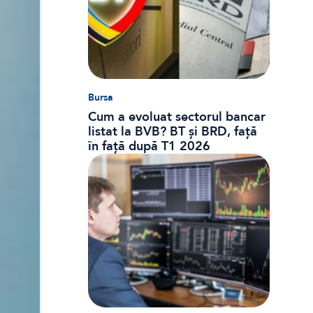
Bursa
Cum a evoluat sectorul bancar
listat la BVB? BT și BRD, față
în față după T1 2026