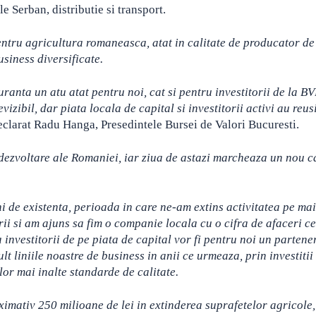
e Serban, distributie si transport.
ntru agricultura romaneasca, atat in calitate de producator de
usiness diversificate.
anta un atu atat pentru noi, cat si pentru investitorii de la BV
evizibil, dar piata locala de capital si investitorii activi au reu
declarat Radu Hanga, Presedintele Bursei de Valori Bucuresti.
 dezvoltare ale Romaniei, iar ziua de astazi marcheaza un nou c
i de existenta, perioada in care ne-am extins activitatea pe ma
ii si am ajuns sa fim o companie locala cu o cifra de afaceri ce
investitorii de pe piata de capital vor fi pentru noi un partene
t liniile noastre de business in anii ce urmeaza, prin investitii
elor mai inalte standarde de calitate.
ximativ 250 milioane de lei in extinderea suprafetelor agricole,