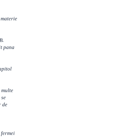
 materie
B.
sit pana
apitol
i multe
 se
r de
 fermei