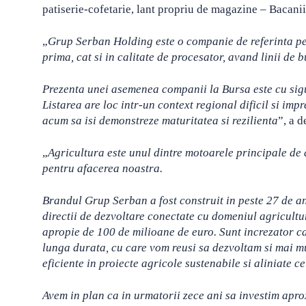
patiserie-cofetarie, lant propriu de magazine – Bacaniil
„
Grup Serban Holding este o companie de referinta pe
prima, cat si in calitate de procesator, avand linii de b
Prezenta unei asemenea companii la Bursa este cu sigur
Listarea are loc intr-un context regional dificil si impr
acum sa isi demonstreze maturitatea si rezilienta
”, a 
„
Agricultura este unul dintre motoarele principale de
pentru afacerea noastra.
Brandul Grup Serban a fost construit in peste 27 de an
directii de dezvoltare conectate cu domeniul agricultur
apropie de 100 de milioane de euro. Sunt increzator ca 
lunga durata, cu care vom reusi sa dezvoltam si mai mul
eficiente in proiecte agricole sustenabile si aliniate c
Avem in plan ca in urmatorii zece ani sa investim apro