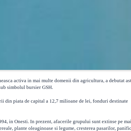
sca activa in mai multe domenii din agricultura, a debutat ast
 sub simbolul bursier GSH.
ii din piata de capital a 12,7 milioane de lei, fonduri destinate
94, in Onesti. In prezent, afacerile grupului sunt extinse pe ma
reale, plante oleaginoase si legume, cresterea pasarilor, panific