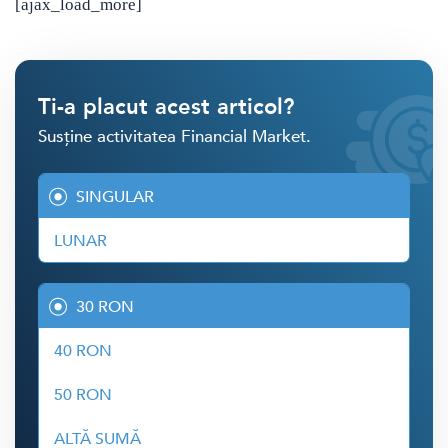
[ajax_load_more]
Ti-a placut acest articol?
Susține activitatea Financial Market.
SINGULAR
LUNAR
30 RON
40 RON
50 RON
ALTĂ SUMĂ