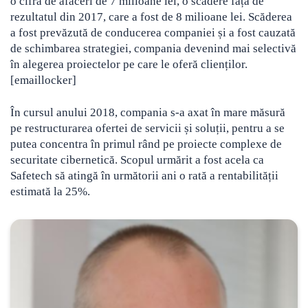
o cifră de afaceri de 7 milioane lei, o scădere față de
rezultatul din 2017, care a fost de 8 milioane lei. Scăderea
a fost prevăzută de conducerea companiei și a fost cauzată
de schimbarea strategiei, compania devenind mai selectivă
în alegerea proiectelor pe care le oferă clienților.
[emaillocker]
În cursul anului 2018, compania s-a axat în mare măsură
pe restructurarea ofertei de servicii și soluții, pentru a se
putea concentra în primul rând pe proiecte complexe de
securitate cibernetică. Scopul urmărit a fost acela ca
Safetech să atingă în următorii ani o rată a rentabilității
estimată la 25%.