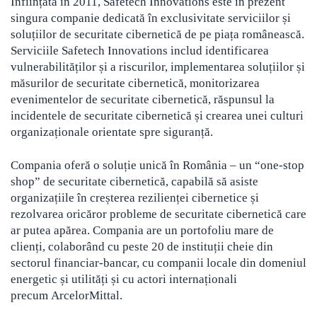
Înființată în 2011, Safetech Innovations este în prezent
singura companie dedicată în exclusivitate serviciilor și
soluțiilor de securitate cibernetică de pe piața românească.
Serviciile Safetech Innovations includ identificarea
vulnerabilităților și a riscurilor, implementarea soluțiilor și
măsurilor de securitate cibernetică, monitorizarea
evenimentelor de securitate cibernetică, răspunsul la
incidentele de securitate cibernetică și crearea unei culturi
organizaționale orientate spre siguranță.
Compania oferă o soluție unică în România – un “one-stop
shop” de securitate cibernetică, capabilă să asiste
organizațiile în creșterea rezilienței cibernetice și
rezolvarea oricăror probleme de securitate cibernetică care
ar putea apărea. Compania are un portofoliu mare de
clienți, colaborând cu peste 20 de instituții cheie din
sectorul financiar-bancar, cu companii locale din domeniul
energetic și utilități și cu actori internaționali
precum ArcelorMittal.