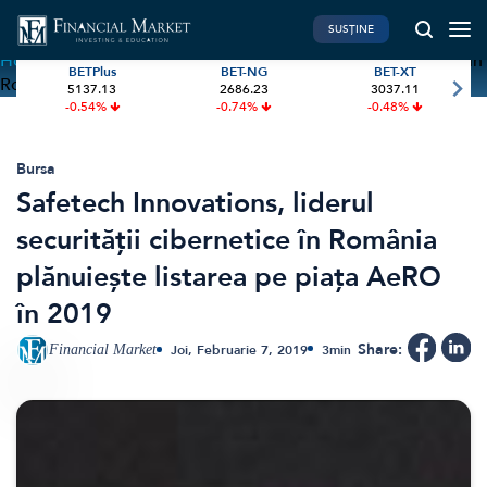
SUSȚINE
Home
»
Safetech Innovations, liderul securității cibernetice în
BETPlus
BET-NG
BET-XT
România plănuiește listarea pe piața AeRO în 2019
5137.13
2686.23
3037.11
PIATA DE CAPITAL
FINANTE PERSONALE
-0.54%
-0.74%
-0.48%
Market News
Banii tăi
Investiții
Educatie financiara
Bursa
Safetech Innovations, liderul
International
Pensie & taxe
securității cibernetice în România
BVB Recap
Credite
plănuiește listarea pe piața AeRO
Bursa
Asigurari
în 2019
Acțiunea Zilei
Start-Up
Brokeri
Share:
Financial Market
Joi, Februarie 7, 2019
3
min
FINTECH
GREEN FINANCE
Artificial Intelligence
ESG Investments
Digital Trends
Renewable Energy