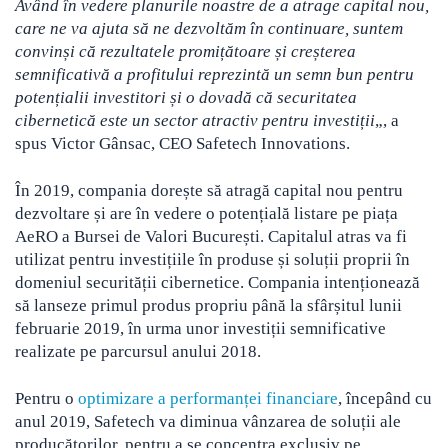
Având în vedere planurile
noastre de a atrage capital nou,
care ne va ajuta să ne dezvoltăm în continuare, suntem
convinși că
rezultatele promițătoare și creșterea
semnificativă a profitului reprezintă un semn bun pentru
potențialii
investitori și o dovadă că securitatea
cibernetică este un sector atractiv pentru investiții
„, a
spus Victor Gânsac, CEO Safetech Innovations.
În 2019, compania dorește să atragă capital nou pentru
dezvoltare și are în vedere o potențială listare pe piața
AeRO a Bursei de Valori București. Capitalul atras va fi
utilizat pentru investițiile în produse și soluții proprii în
domeniul securității cibernetice. Compania intenționează
să lanseze primul produs propriu până la sfârșitul lunii
februarie 2019, în urma unor investiții semnificative
realizate pe parcursul anului 2018.
Pentru o
optimizare a performanței financiare
, începând cu
anul 2019, Safetech va diminua vânzarea de soluții ale
producătorilor, pentru a se concentra exclusiv pe