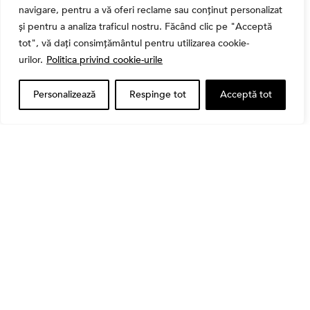
navigare, pentru a vă oferi reclame sau conținut personalizat
și pentru a analiza traficul nostru. Făcând clic pe "Acceptă
tot", vă dați consimțământul pentru utilizarea cookie-
,
Banii tăi
Educatie financiara
urilor.
Politica privind cookie-urile
Ghidul complet al taxelor pe investiții în România
(2026): Dividende, câștig de capital, dobânzi și
CASS
Personalizează
Respinge tot
Acceptă tot
Banii tăi
Când vinzi o acțiune din portofoliu: Cele 7 motive
întemeiate și 4 capcane emoționale (ghid 2026)