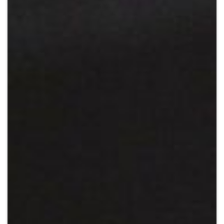
Crypto
Sustainability
Digital payments
BROKERI
TERMENUL ZILEI