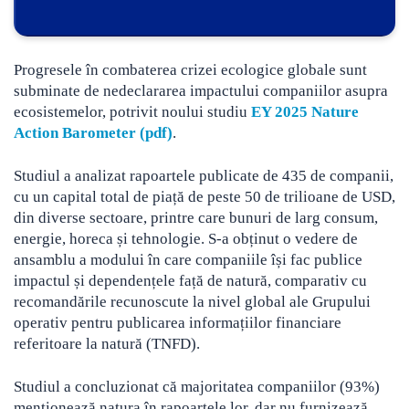
Progresele în combaterea crizei ecologice globale sunt
subminate de nedeclararea impactului companiilor asupra
ecosistemelor, potrivit noului studiu
EY 2025 Nature
Action Barometer (pdf)
.
Studiul a analizat rapoartele publicate de 435 de companii,
cu un capital total de piață de peste 50 de trilioane de USD,
din diverse sectoare, printre care bunuri de larg consum,
energie, horeca și tehnologie. S-a obținut o vedere de
ansamblu a modului în care companiile își fac publice
impactul și dependențele față de natură, comparativ cu
recomandările recunoscute la nivel global ale Grupului
operativ pentru publicarea informațiilor financiare
referitoare la natură (TNFD).
Studiul a concluzionat că majoritatea companiilor (93%)
menționează natura în rapoartele lor, dar nu furnizează