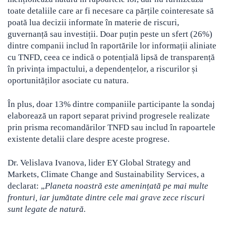
toate detaliile care ar fi necesare ca părțile cointeresate să
poată lua decizii informate în materie de riscuri,
guvernanță sau investiții. Doar puțin peste un sfert (26%)
dintre companii includ în raportările lor informații aliniate
cu TNFD, ceea ce indică o potențială lipsă de transparență
în privința impactului, a dependențelor, a riscurilor și
oportunităților asociate cu natura.
În plus, doar 13% dintre companiile participante la sondaj
elaborează un raport separat privind progresele realizate
prin prisma recomandărilor TNFD sau includ în rapoartele
existente detalii clare despre aceste progrese.
Dr. Velislava Ivanova, lider EY Global Strategy and
Markets, Climate Change and Sustainability Services, a
declarat: „
Planeta noastră este amenințată pe mai multe
fronturi, iar jumătate dintre cele mai grave zece riscuri
sunt legate de natură.