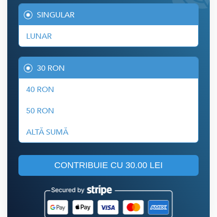
SINGULAR
LUNAR
30 RON
40 RON
50 RON
ALTĂ SUMĂ
CONTRIBUIE CU
30.00 LEI