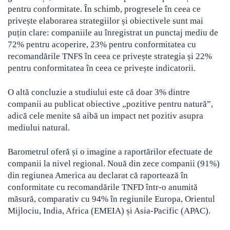
pentru conformitate. În schimb, progresele în ceea ce
privește elaborarea strategiilor și obiectivele sunt mai
puțin clare: companiile au înregistrat un punctaj mediu de
72% pentru acoperire, 23% pentru conformitatea cu
recomandările TNFS în ceea ce privește strategia și 22%
pentru conformitatea în ceea ce privește indicatorii.
O altă concluzie a studiului este că doar 3% dintre
companii au publicat obiective „pozitive pentru natură”,
adică cele menite să aibă un impact net pozitiv asupra
mediului natural.
Barometrul oferă și o imagine a raportărilor efectuate de
companii la nivel regional. Nouă din zece companii (91%)
din regiunea America au declarat că raportează în
conformitate cu recomandările TNFD într-o anumită
măsură, comparativ cu 94% în regiunile Europa, Orientul
Mijlociu, India, Africa (EMEIA) și Asia-Pacific (APAC).