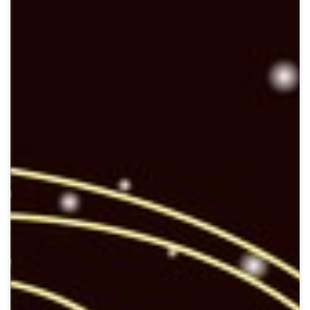
Crypto
Sustainability
Digital payments
BROKERI
TERMENUL ZILEI