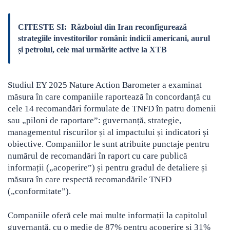
CITESTE SI:
Războiul din Iran reconfigurează
strategiile investitorilor români: indicii americani, aurul
și petrolul, cele mai urmărite active la XTB
Studiul EY 2025 Nature Action Barometer a examinat
măsura în care companiile raportează în concordanță cu
cele 14 recomandări formulate de TNFD în patru domenii
sau „piloni de raportare”: guvernanță, strategie,
managementul riscurilor și al impactului și indicatori și
obiective. Companiilor le sunt atribuite punctaje pentru
numărul de recomandări în raport cu care publică
informații („acoperire”) și pentru gradul de detaliere și
măsura în care respectă recomandările TNFD
(„conformitate”).
Companiile oferă cele mai multe informații la capitolul
guvernanță, cu o medie de 87% pentru acoperire și 31%