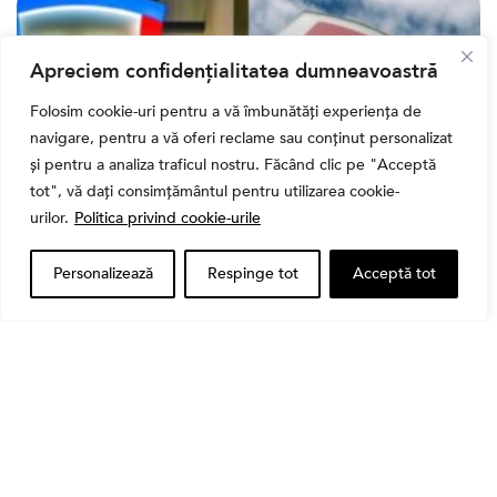
Apreciem confidențialitatea dumneavoastră
Folosim cookie-uri pentru a vă îmbunătăți experiența de
navigare, pentru a vă oferi reclame sau conținut personalizat
și pentru a analiza traficul nostru. Făcând clic pe "Acceptă
tot", vă dați consimțământul pentru utilizarea cookie-
urilor.
Politica privind cookie-urile
Bursa
Personalizează
Respinge tot
Acceptă tot
Cum a evoluat sectorul bancar listat la BVB? BT și
BRD, față în față după T1 2026