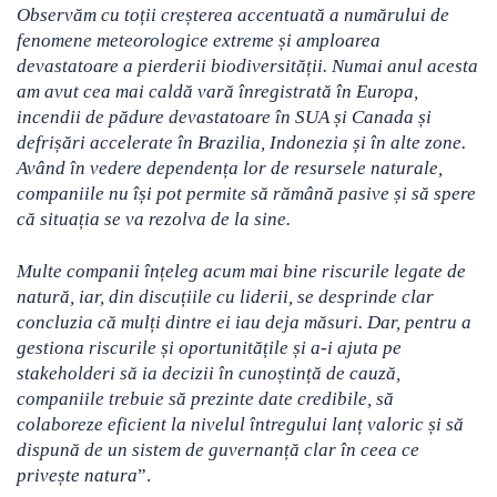
Observăm cu toții creșterea accentuată a numărului de
fenomene meteorologice extreme și amploarea
devastatoare a pierderii biodiversității. Numai anul acesta
am avut cea mai caldă vară înregistrată în Europa,
incendii de pădure devastatoare în SUA și Canada și
defrișări accelerate în Brazilia, Indonezia și în alte zone.
Având în vedere dependența lor de resursele naturale,
companiile nu își pot permite să rămână pasive și să spere
că situația se va rezolva de la sine.
Multe companii înțeleg acum mai bine riscurile legate de
natură, iar, din discuțiile cu liderii, se desprinde clar
concluzia că mulți dintre ei iau deja măsuri. Dar, pentru a
gestiona riscurile și oportunitățile și a-i ajuta pe
stakeholderi să ia decizii în cunoștință de cauză,
companiile trebuie să prezinte date credibile, să
colaboreze eficient la nivelul întregului lanț valoric și să
dispună de un sistem de guvernanță clar în ceea ce
privește natura
”.