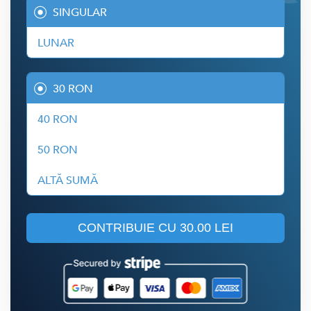
SINGULAR
LUNAR
30 RON
40 RON
50 RON
ALTĂ SUMĂ
CONTRIBUIE CU
30.00 LEI