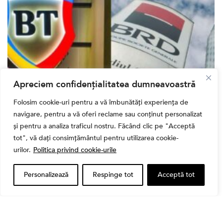
Apreciem confidențialitatea dumneavoastră
Folosim cookie-uri pentru a vă îmbunătăți experiența de
Bursa
navigare, pentru a vă oferi reclame sau conținut personalizat
Cum a evoluat sectorul bancar listat la BVB? BT și
și pentru a analiza traficul nostru. Făcând clic pe "Acceptă
BRD, față în față după T1 2026
tot", vă dați consimțământul pentru utilizarea cookie-
urilor.
Politica privind cookie-urile
Personalizează
Respinge tot
Acceptă tot