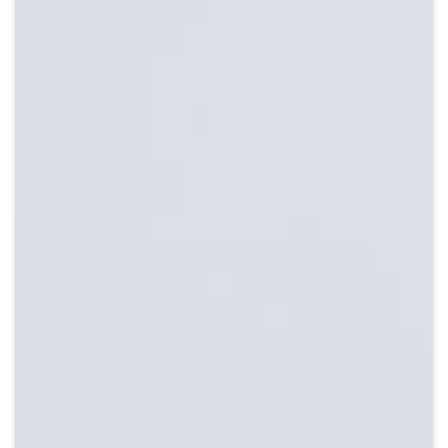
Crypto
Sustainability
Digital payments
BROKERI
TERMENUL ZILEI