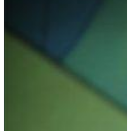
Crypto
Sustainability
Digital payments
BROKERI
TERMENUL ZILEI