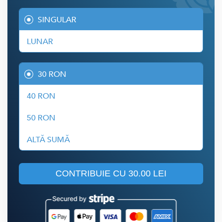
SINGULAR
LUNAR
30 RON
40 RON
50 RON
ALTĂ SUMĂ
CONTRIBUIE CU
30.00 LEI