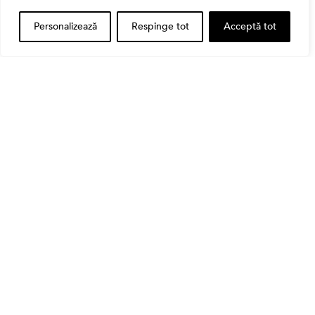
Personalizează
Respinge tot
Acceptă tot
Banii tăi
Când vinzi o acțiune din portofoliu: Cele 7 motive
întemeiate și 4 capcane emoționale (ghid 2026)