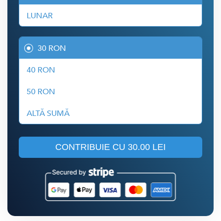
LUNAR
30 RON
40 RON
50 RON
ALTĂ SUMĂ
CONTRIBUIE CU
30.00 LEI