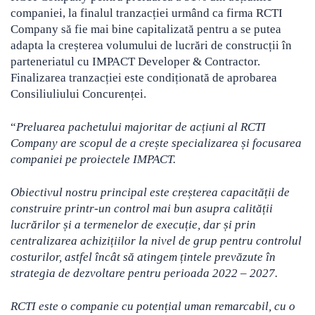
companiei, la finalul tranzacției urmând ca firma RCTI
Company să fie mai bine capitalizată pentru a se putea
adapta la creșterea volumului de lucrări de construcții în
parteneriatul cu IMPACT Developer & Contractor.
Finalizarea tranzacției este condiționată de aprobarea
Consiliuliului Concurenței.
“
Preluarea pachetului majoritar de acțiuni al RCTI
Company are scopul de a crește specializarea și focusarea
companiei pe proiectele IMPACT.
Obiectivul nostru principal este creșterea capacității de
construire printr-un control mai bun asupra calității
lucrărilor și a termenelor de execuție, dar și prin
centralizarea achizițiilor la nivel de grup pentru controlul
costurilor, astfel încât să atingem țintele prevăzute în
strategia de dezvoltare pentru perioada 2022 – 2027.
RCTI este o companie cu potențial uman remarcabil, cu o