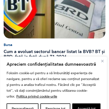
Bursa
Cum a evoluat sectorul bancar listat la BVB? BT și
BRD, față în față după T1 2026
Apreciem confidențialitatea dumneavoastră
Folosim cookie-uri pentru a vă îmbunătăți experiența de
navigare, pentru a vă oferi reclame sau conținut personalizat
și pentru a analiza traficul nostru. Făcând clic pe "Acceptă
tot", vă dați consimțământul pentru utilizarea cookie-
urilor.
Politica privind cookie-urile
Personalizează
Respinge tot
Acceptă tot