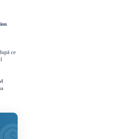
lion
 după ce
l
AM
ua