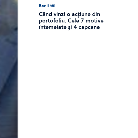
Banii tăi
Când vinzi o acțiune din
portofoliu: Cele 7 motive
întemeiate și 4 capcane
emoționale (ghid 2026)