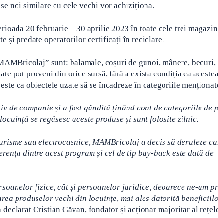
e noi similare cu cele vechi vor achiziționa.
erioada 20 februarie – 30 aprilie 2023 în toate cele trei magazin
e și predate operatorilor certificați în reciclare.
MAMBricolaj” sunt: balamale, coșuri de gunoi, mânere, becuri, 
te pot proveni din orice sursă, fără a exista condiția ca acestea
ste ca obiectele uzate să se încadreze în categoriile menționat
iv de companie și a fost gândită ținând cont de categoriile de 
locuință se regăsesc aceste produse și sunt folosite zilnic.
oturisme sau electrocasnice, MAMBricolaj a decis să deruleze c
ferența dintre acest program și cel de tip buy-back este dată de
oanelor fizice, cât și persoanelor juridice, deoarece ne-am p
area produselor vechi din locuințe, mai ales datorită beneficiil
a declarat Cristian Găvan, fondator și acționar majoritar al rețel