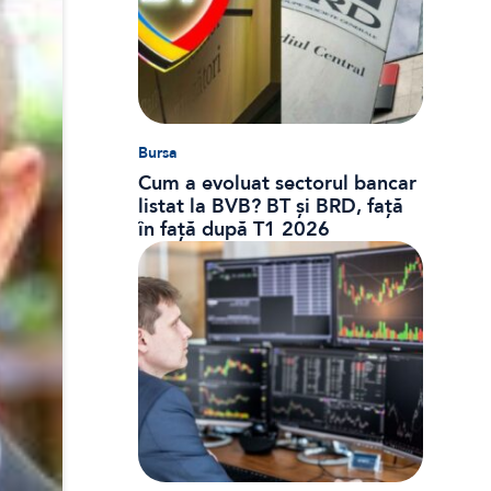
Bursa
Cum a evoluat sectorul bancar
listat la BVB? BT și BRD, față
în față după T1 2026