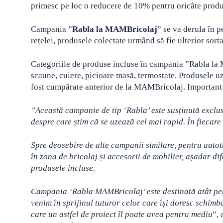
primesc pe loc o reducere de 10% pentru oricâte produs
Campania ”
Rabla la MAMBricolaj
” se va derula în p
rețelei, produsele colectate urmând să fie ulterior sortat
Categoriile de produse incluse în campania ”Rabla la 
scaune, cuiere, picioare masă, termostate. Produsele uza
fost cumpărate anterior de la MAMBricolaj. Important e
”Această campanie de tip ‘Rabla’ este susținută exclus
despre care știm că se uzează cel mai rapid. În fiecare 
Spre deosebire de alte campanii similare, pentru aut
în zona de bricolaj și accesorii de mobilier, așadar di
produsele incluse.
Campania ‘Rabla MAMBricolaj’ este destinată atât pers
venim în sprijinul tuturor celor care își doresc schimb
care un astfel de proiect îl poate avea pentru mediu
”, 