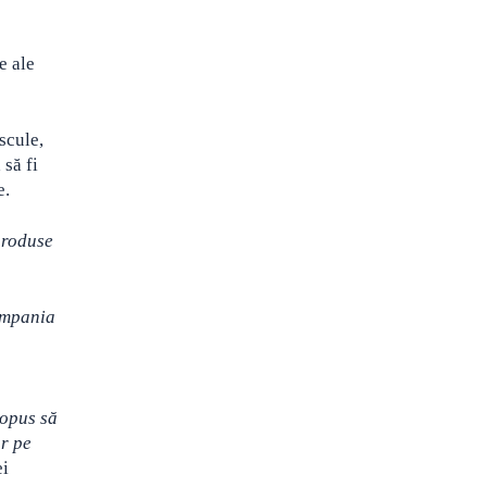
e ale
scule,
 să fi
e.
produse
ampania
ropus să
or pe
ei