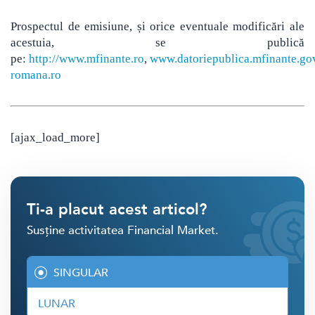
Prospectul de emisiune, și orice eventuale modificări ale
acestuia, se publică
pe:
http://www.mfinante.ro
,
www.datoriepublica.mfinante.go
romana.ro
[ajax_load_more]
Ti-a placut acest articol?
Susține activitatea Financial Market.
SINGULAR
LUNAR