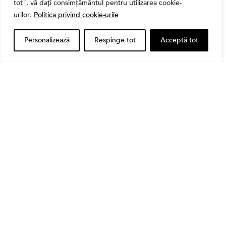
tot", vă dați consimțământul pentru utilizarea cookie-
Cum a evoluat sectorul bancar listat la BVB? BT și
urilor.
Politica privind cookie-urile
BRD, față în față după T1 2026
Personalizează
Respinge tot
Acceptă tot