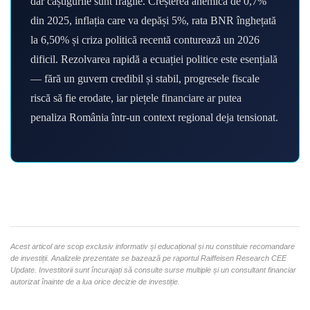
dar câștigurile sunt fragile. Creșterea anemică de 0,7%
din 2025, inflația care va depăși 5%, rata BNR înghețată
la 6,50% și criza politică recentă conturează un 2026
dificil. Rezolvarea rapidă a ecuației politice este esențială
— fără un guvern credibil și stabil, progresele fiscale
riscă să fie erodate, iar piețele financiare ar putea
penaliza România într-un context regional deja tensionat.
Acest articol are scop exclusiv informativ și educațional și nu constituie recomandare
de investiții. Analizele prezentate se bazează pe raportul Raiffeisen Research CEE
Update. Investitorii sunt încurajați să consulte surse multiple și un consultant financiar
autorizat înainte de a lua orice decizie de investiție.