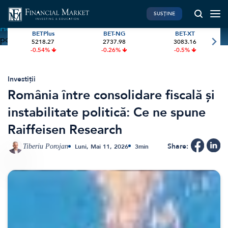
SUSȚINE
Home
»
România între consolidare fiscală și instabilitate
BETPlus
BET-NG
BET-XT
politică: Ce ne spune Raiffeisen Research
5218.27
2737.98
3083.16
PIATA DE CAPITAL
FINANTE PERSONALE
-0.54%
-0.26%
-0.5%
Market News
Banii tăi
Investiții
Educatie financiara
Investiții
România între consolidare fiscală și
International
Pensie & taxe
instabilitate politică: Ce ne spune
BVB Recap
Credite
Raiffeisen Research
Bursa
Asigurari
Acțiunea Zilei
Start-Up
Share:
Tiberiu Porojan
Luni, Mai 11, 2026
3
min
Brokeri
FINTECH
GREEN FINANCE
Artificial Intelligence
ESG Investments
Digital Trends
Renewable Energy