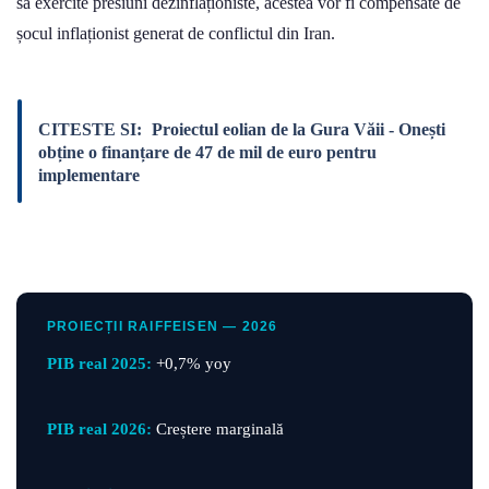
să exercite presiuni dezinflaționiste, acestea vor fi compensate de
șocul inflaționist generat de conflictul din Iran.
CITESTE SI:
Proiectul eolian de la Gura Văii - Onești
obține o finanțare de 47 de mil de euro pentru
implementare
PROIECȚII RAIFFEISEN — 2026
PIB real 2025:
+0,7% yoy
PIB real 2026:
Creștere marginală