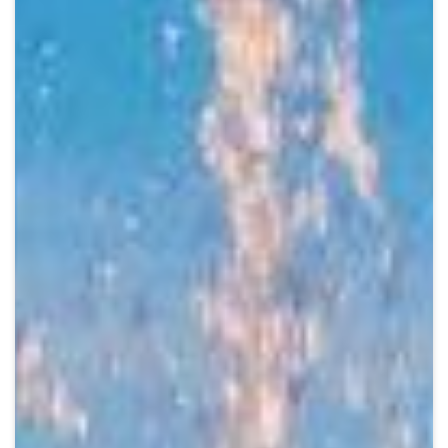
Crypto
Sustainability
Digital payments
BROKERI
TERMENUL ZILEI