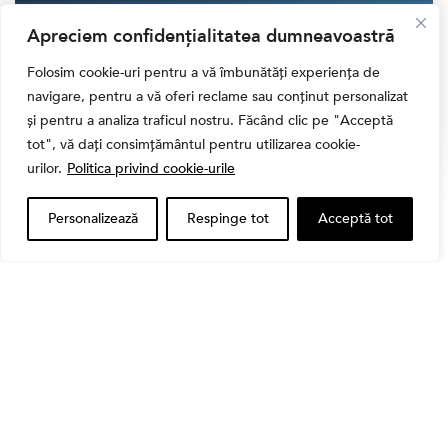
Apreciem confidențialitatea dumneavoastră
CONTRIBUIE CU
30.00 LEI
Folosim cookie-uri pentru a vă îmbunătăți experiența de
navigare, pentru a vă oferi reclame sau conținut personalizat
și pentru a analiza traficul nostru. Făcând clic pe "Acceptă
tot", vă dați consimțământul pentru utilizarea cookie-
urilor.
Politica privind cookie-urile
Cele Mai Citite Știri
Personalizează
Respinge tot
Acceptă tot