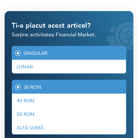
Ti-a placut acest articol?
Susține activitatea Financial Market.
SINGULAR
LUNAR
30 RON
40 RON
50 RON
ALTĂ SUMĂ