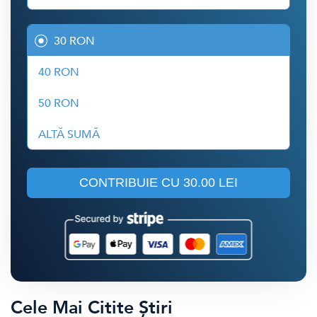
30 RON
40 RON
50 RON
ALTĂ SUMĂ
CONTRIBUIE CU
30.00 LEI
Cele Mai Citite Știri