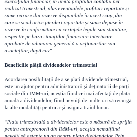
exerciţiului financiar, în limita profitului contabil net
realizat trimestrial, plus eventualele profituri reportate și
sume retrase din rezerve disponibile în acest scop, din
care se scad orice pierderi reportate şi sume depuse în
rezerve în conformitate cu cerințele legale sau statutare,
respectiv pe baza situațiilor financiare interimare
aprobate de adunarea general ă a acționarilor sau
asociaților, după caz
”.
Beneficiile plății dividendelor trimestrial
Acordarea posibilităţii de a se plăti dividende trimestrial,
este un ajutor pentru administratorii şi deţinătorii de părţi
sociale din IMM-uri, aceștia fiind cei mai afectaţi de plata
anuală a dividendelor, fiind nevoiţi de multe ori să recurgă
la alte modalităţi pentru a-şi asigura traiul lunar.
“
Plata trimestrială a dividendelor este o măsură de sprijin
pentru antreprenorii din IMM-uri, aceştia nemaifiind
nevoiţi să aştepte un an pentru plata dividendelor. Prin