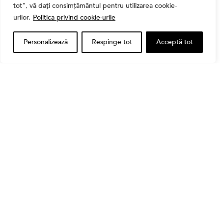
Banii tăi
tot", vă dați consimțământul pentru utilizarea cookie-
Când vinzi o acțiune din portofoliu: Cele 7 motive
urilor.
Politica privind cookie-urile
întemeiate și 4 capcane emoționale (ghid 2026)
Personalizează
Respinge tot
Acceptă tot