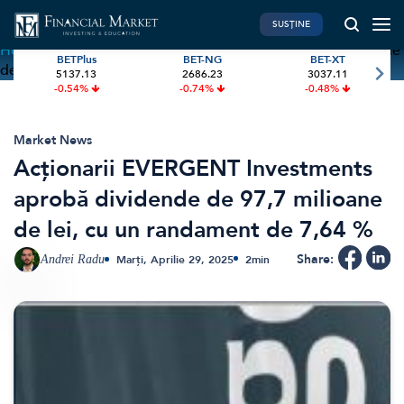
SUSȚINE
Home
»
Acționarii EVERGENT Investments aprobă dividende
BETPlus
BET-NG
BET-XT
de 97,7 milioane de lei, cu un randament de 7,64 %
5137.13
2686.23
3037.11
PIATA DE CAPITAL
FINANTE PERSONALE
-0.54%
-0.74%
-0.48%
Market News
Banii tăi
Investiții
Educatie financiara
Market News
Acționarii EVERGENT Investments
International
Pensie & taxe
aprobă dividende de 97,7 milioane
BVB Recap
Credite
de lei, cu un randament de 7,64 %
Bursa
Asigurari
Acțiunea Zilei
Start-Up
Share:
Andrei Radu
Marți, Aprilie 29, 2025
2
min
Brokeri
FINTECH
GREEN FINANCE
Artificial Intelligence
ESG Investments
Digital Trends
Renewable Energy