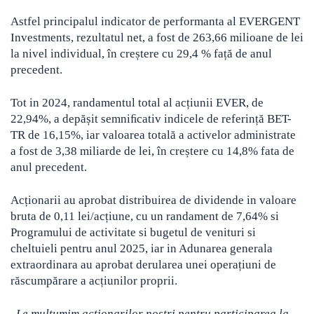
Astfel principalul indicator de performanta al EVERGENT
Investments, rezultatul net, a fost de 263,66 milioane de lei
la nivel individual, în creștere cu 29,4 % față de anul
precedent.
Tot in 2024, randamentul total al acțiunii EVER, de
22,94%, a depășit semniﬁcativ indicele de referință BET-
TR de 16,15%, iar valoarea totală a activelor administrate
a fost de 3,38 miliarde de lei, în creștere cu 14,8% fata de
anul precedent.
Acționarii au aprobat distribuirea de dividende in valoare
bruta de 0,11 lei/acțiune, cu un randament de 7,64% si
Programului de activitate si bugetul de venituri si
cheltuieli pentru anul 2025, iar in Adunarea generala
extraordinara au aprobat derularea unei operațiuni de
răscumpărare a acțiunilor proprii.
„
Le mulțumim acționarilor noștri pentru participarea la