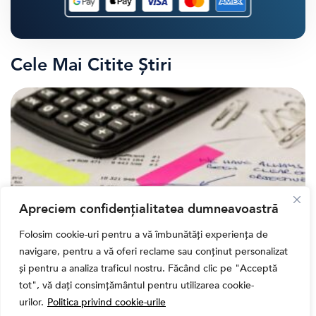
Cele Mai Citite Știri
Apreciem confidențialitatea dumneavoastră
Folosim cookie-uri pentru a vă îmbunătăți experiența de
navigare, pentru a vă oferi reclame sau conținut personalizat
,
Banii tăi
Educatie financiara
și pentru a analiza traficul nostru. Făcând clic pe "Acceptă
Ghidul complet al taxelor pe investiții în România
tot", vă dați consimțământul pentru utilizarea cookie-
(2026): Dividende, câștig de capital, dobânzi și
urilor.
Politica privind cookie-urile
CASS