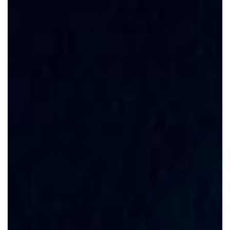
Crypto
Sustainability
Digital payments
BROKERI
TERMENUL ZILEI