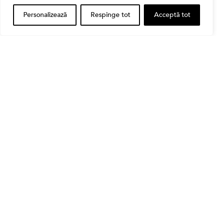
Personalizează
Respinge tot
Acceptă tot
Bursa
Cum a evoluat sectorul bancar listat la BVB? BT și
BRD, față în față după T1 2026