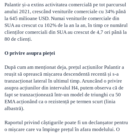
Palantir și-a extins activitatea comercială pe tot parcursul
anului 2021, crescând veniturile comerciale cu 34% până
la 645 milioane USD. Numai veniturile comerciale din
SUA au crescut cu 102% de la an la an, în timp ce numărul
clienților comerciali din SUA au crescut de 4,7 ori până la
80 de clienți.
O privire asupra pieței
După cum am menționat deja, prețul acțiunilor Palantir a
reușit să oprească mișcarea descendentă recentă și s-a
tranzacționat lateral în ultimul timp. Aruncând o privire
asupra acțiunilor din intervalul H4, putem observa că de
fapt se tranzacționează într-un model de triunghi cu 50
EMA acționând ca o rezistență pe termen scurt (linia
albastră).
Raportul privind câștigurile poate fi un declanșator pentru
o mișcare care va împinge prețul în afara modelului. O