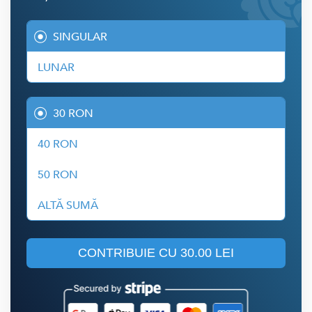
SINGULAR
LUNAR
30 RON
40 RON
50 RON
ALTĂ SUMĂ
CONTRIBUIE CU
30.00 LEI