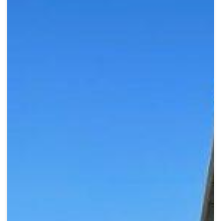
Crypto
Sustainability
Digital payments
BROKERI
TERMENUL ZILEI