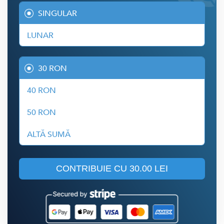
SINGULAR
LUNAR
30 RON
40 RON
50 RON
ALTĂ SUMĂ
CONTRIBUIE CU
30.00 LEI