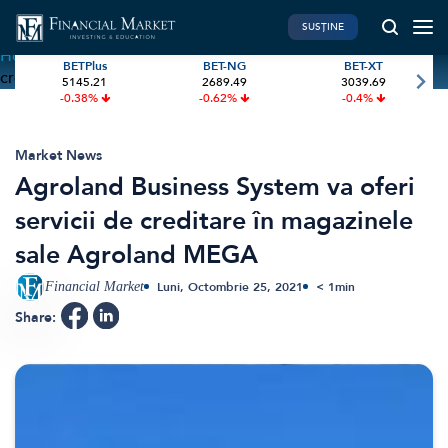
SUSȚINE
Home
»
Agroland Business System va oferi servicii de
BETPlus
BET-NG
BET-XT
creditare în magazinele sale Agroland MEGA
5145.21
2689.49
3039.69
PIATA DE CAPITAL
FINANTE PERSONALE
-0.38%
-0.62%
-0.4%
Market News
Banii tăi
Investiții
Educatie financiara
Market News
Agroland Business System va oferi
International
Pensie & taxe
servicii de creditare în magazinele
BVB Recap
Credite
sale Agroland MEGA
Bursa
Asigurari
Acțiunea Zilei
Start-Up
Financial Market
Luni, Octombrie 25, 2021
< 1
min
Brokeri
Share:
FINTECH
GREEN FINANCE
Artificial Intelligence
ESG Investments
Digital Trends
Renewable Energy